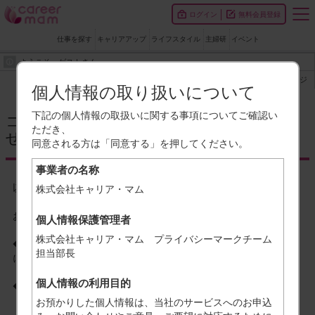
ログイン
無料会員登録
仕事を探す
キャリアアップ
ライフスタイル
主婦研
イベント
ようこそ ゲストさん
マイページ
個人情報の取り扱いについて
下記の個人情報の取扱いに関する事項についてご確認い
コワーキングCoCoプレイス ～お問合わ
ただき、
せフォーム～
同意される方は「同意する」を押してください。
事業者の名称
以下のお問合わせフォームに必要事項をご記入下さい。
株式会社キャリア・マム
お電話でのお問合わせも承ります。
個人情報保護管理者
042-400-6975 （月～金 10:00～17:00）
株式会社キャリア・マム プライバシーマークチーム
◆ご記入いただいた情報は、お問合わせ、ご相談への回答のため
担当部長
に利用いたします。
個人情報の利用目的
◆個人情報に関するお問合わせは
こちら
お預かりした個人情報は、当社のサービスへのお申込