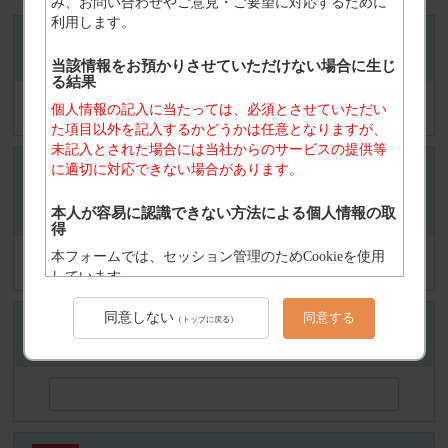
み、お問い合わせやご意見・ご要望に対応するために
利用します。
必須
お名前
当該情報をお預かりさせていただけない場合に生じ
る結果
個人情報の記入に当たっては、必須とさせていただい
た項目以外を記入するかどうかは任意となりますが、
未記入とされた場合には当社からのサービスの提供等
に適切に対応できない場合があります。
必須
メールアドレス（例:aaa@bbb.com ※お問い合わせへの回答
本人が容易に認識できない方法による個人情報の取
が必要な方は、ご記入ください。）
得
本フォームでは、セッション管理のためCookieを使用
しています。
同意しない
個人情報の第三者提供について
同意する
（トップに戻る）
必須
電話番号
ご本人の同意がある場合または法令に基づく場合を除
き、今回ご入力いただく個人情報は第三者に提供しま
せん。
個人情報の委託について