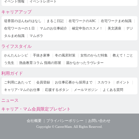
イベント情報
イベントレポート
キャリアアップ
堤香苗のほんねのはなし
まるこ日記
在宅ワークのABC
在宅ワークまめ知識
在宅ワーカーの１日
マムのお仕事紹介
確定申告のススメ！
美文講座
デジ
タルまめ知識
マムボラ
ライフスタイル
かんたんレシピ
手抜き家事
冬の風邪対策
女性のからだ特集
教えて！ごと
う先生
熱血教育コラム 指南の部屋
届かなかったラヴレター
利用ガイド
ご利用にあたって
会員登録
お仕事応募から採用まで
スカウト
ポイント
キャリア･マムのお仕事
応援するボタン
メールマガジン
よくある質問
ニュース
キャリア・マム会員限定プレゼント
会社概要
プライバシーポリシー
お問い合わせ
Copyright © CareerMam. All Rights Reserved.