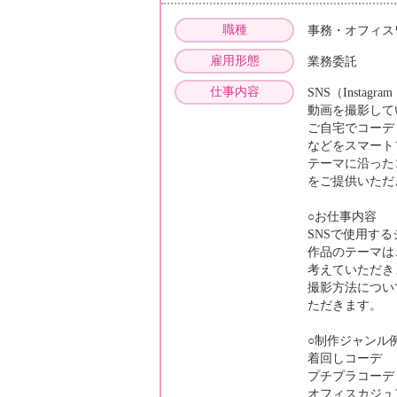
職種
事務・オフィス
雇用形態
業務委託
仕事内容
SNS（Insta
動画を撮影して
ご自宅でコーデ
などをスマート
テーマに沿った
をご提供いただ
○お仕事内容
SNSで使用す
作品のテーマは
考えていただき
撮影方法につい
ただきます。
○制作ジャンル
着回しコーデ
プチプラコーデ
オフィスカジュ