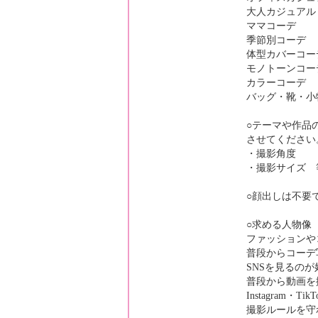
大人カジュアル
ママコーデ
季節別コーデ
体型カバーコー
モノトーンコー
カラーコーデ
バッグ・靴・小
○テーマや作品
させてください
・撮影角度
・撮影サイズ 
○顔出しは不要
○求める人物像
ファッションや
普段からコーデ
SNSを見るのが
普段から動画を
Instagram・
撮影ルールを守