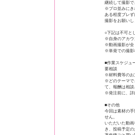
継続して撮影で
※プロ並みにき
ある程度ブレず
撮影をお願いし
○下記は不可と
※自身のアカウ
※動画撮影が全
※単発での撮影
■作業スケジュ
要相談
※材料費等のお
※どのテーマで
て、報酬は相談
※発注前に、詳
■その他
今回は素材の手
せん。
いただいた動画
き、投稿予定の