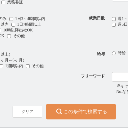
業務委託
就業日数
のみ
1日3～4時間以内
週1～
間以内
1日7時間以上
週5
10時以降出社OK
OK
その他
時給
給与
月以上）
1ヶ月～6ヶ月）
1週間以内
その他
フリーワード
※キ
No.
この条件で検索する
クリア