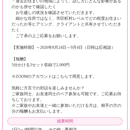
・過去お住まいの地域によって、話し方にどんな影響がある
のかも併せて確認したく
お引越しの状況を確認させていただきます。
細かな住所ではなく、市区町村レベルでどの程度お住まい
だったか等ヒアリング、クライアントと共有させていただき
たく
ご了承の上ご応募をお願いします。
【実施時期】～2026年8月24日～9月4日（日時は応相談）
【報酬】
5分かける3セット収録で2,000円
※ZOOMのアカウントはこちらで用意します。
気軽に方言での対話を楽しみませんか？
ご家族同士、お友達同士のペア参加も可能です。ご応募お待
ちしております。
※ご家族やお友達と一緒に参加いただける方は、相手の方の
分の報酬もお支払いします。
就業時間
1日3～4時間以内 その他：要相談