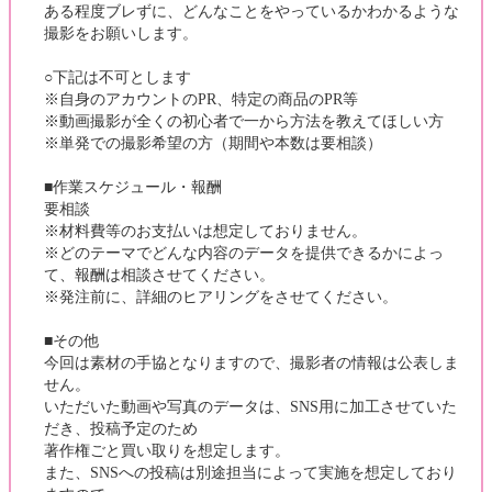
ある程度ブレずに、どんなことをやっているかわかるような
撮影をお願いします。
○下記は不可とします
※自身のアカウントのPR、特定の商品のPR等
※動画撮影が全くの初心者で一から方法を教えてほしい方
※単発での撮影希望の方（期間や本数は要相談）
■作業スケジュール・報酬
要相談
※材料費等のお支払いは想定しておりません。
※どのテーマでどんな内容のデータを提供できるかによっ
て、報酬は相談させてください。
※発注前に、詳細のヒアリングをさせてください。
■その他
今回は素材の手協となりますので、撮影者の情報は公表しま
せん。
いただいた動画や写真のデータは、SNS用に加工させていた
だき、投稿予定のため
著作権ごと買い取りを想定します。
また、SNSへの投稿は別途担当によって実施を想定しており