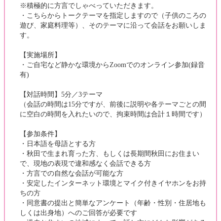
※積極的に方言でしゃべっていただきます。
・こちらからトークテーマを指定しますので（子供のころの
遊び、家庭料理等）、そのテーマに沿って会話をお願いしま
す。
【実施場所】
・ご自宅など静かな環境からZoomでのオンライン参加(録音
有)
【対話時間】5分／3テーマ
（会話の時間は15分ですが、前後に説明や各テーマごとの間
に空白の時間を入れたいので、拘束時間は合計１時間です）
【参加条件】
・日本語を母語とする方
・秋田で生まれ育った方、もしくは長期間秋田にお住まい
で、現地の表現で違和感なく会話できる方
・方言での自然な会話が可能な方
・安定したインターネット環境とマイク付きイヤホンをお持
ちの方
・同意書の提出と簡単なアンケート（年齢・性別・住居地も
しくは出身地）へのご回答が必要です