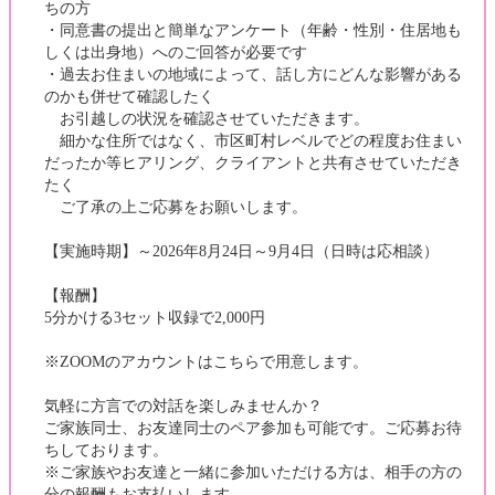
ちの方
・同意書の提出と簡単なアンケート（年齢・性別・住居地も
しくは出身地）へのご回答が必要です
・過去お住まいの地域によって、話し方にどんな影響がある
のかも併せて確認したく
お引越しの状況を確認させていただきます。
細かな住所ではなく、市区町村レベルでどの程度お住まい
だったか等ヒアリング、クライアントと共有させていただき
たく
ご了承の上ご応募をお願いします。
【実施時期】～2026年8月24日～9月4日（日時は応相談）
【報酬】
5分かける3セット収録で2,000円
※ZOOMのアカウントはこちらで用意します。
気軽に方言での対話を楽しみませんか？
ご家族同士、お友達同士のペア参加も可能です。ご応募お待
ちしております。
※ご家族やお友達と一緒に参加いただける方は、相手の方の
分の報酬もお支払いします。