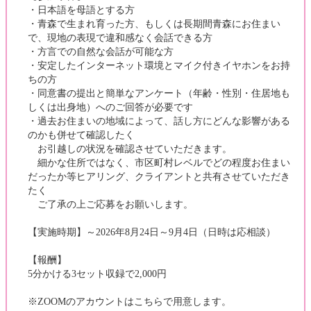
・日本語を母語とする方
・青森で生まれ育った方、もしくは長期間青森にお住まい
で、現地の表現で違和感なく会話できる方
・方言での自然な会話が可能な方
・安定したインターネット環境とマイク付きイヤホンをお持
ちの方
・同意書の提出と簡単なアンケート（年齢・性別・住居地も
しくは出身地）へのご回答が必要です
・過去お住まいの地域によって、話し方にどんな影響がある
のかも併せて確認したく
お引越しの状況を確認させていただきます。
細かな住所ではなく、市区町村レベルでどの程度お住まい
だったか等ヒアリング、クライアントと共有させていただき
たく
ご了承の上ご応募をお願いします。
【実施時期】～2026年8月24日～9月4日（日時は応相談）
【報酬】
5分かける3セット収録で2,000円
※ZOOMのアカウントはこちらで用意します。