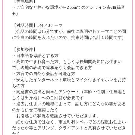
【実施場所】
・ご自宅など静かな環境からZoomでのオンライン参加(録音
有)
【対話時間】5分／3テーマ
（会話の時間は15分ですが、前後に説明や各テーマごとの間
に空白の時間を入れたいので、拘束時間は合計１時間です）
【参加条件】
・日本語を母語とする方
・高知で生まれ育った方、もしくは長期間高知にお住まい
で、現地の表現で違和感なく会話できる方
・方言での自然な会話が可能な方
・安定したインターネット環境とマイク付きイヤホンをお持
ちの方
・同意書の提出と簡単なアンケート（年齢・性別・住居地も
しくは出身地）へのご回答が必要です
・過去お住まいの地域によって、話し方にどんな影響がある
のかも併せて確認したく
お引越しの状況を確認させていただきます。
細かな住所ではなく、市区町村レベルでどの程度お住まい
だったか等ヒアリング、クライアントと共有させていただき
たく