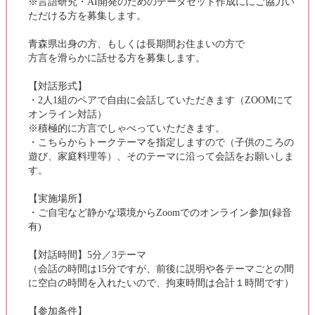
※言語研究・AI開発のためのデータセット作成ににご協力い
ただける方を募集します。
青森県出身の方、もしくは長期間お住まいの方で
方言を滑らかに話せる方を募集します。
【対話形式】
・2人1組のペアで自由に会話していただきます（ZOOMにて
オンライン対話）
※積極的に方言でしゃべっていただきます。
・こちらからトークテーマを指定しますので（子供のころの
遊び、家庭料理等）、そのテーマに沿って会話をお願いしま
す。
【実施場所】
・ご自宅など静かな環境からZoomでのオンライン参加(録音
有)
【対話時間】5分／3テーマ
（会話の時間は15分ですが、前後に説明や各テーマごとの間
に空白の時間を入れたいので、拘束時間は合計１時間です）
【参加条件】