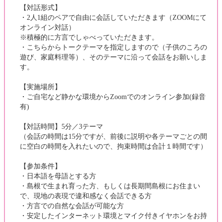
【対話形式】
・2人1組のペアで自由に会話していただきます（ZOOMにて
オンライン対話）
※積極的に方言でしゃべっていただきます。
・こちらからトークテーマを指定しますので（子供のころの
遊び、家庭料理等）、そのテーマに沿って会話をお願いしま
す。
【実施場所】
・ご自宅など静かな環境からZoomでのオンライン参加(録音
有)
【対話時間】5分／3テーマ
（会話の時間は15分ですが、前後に説明や各テーマごとの間
に空白の時間を入れたいので、拘束時間は合計１時間です）
【参加条件】
・日本語を母語とする方
・島根で生まれ育った方、もしくは長期間島根にお住まい
で、現地の表現で違和感なく会話できる方
・方言での自然な会話が可能な方
・安定したインターネット環境とマイク付きイヤホンをお持