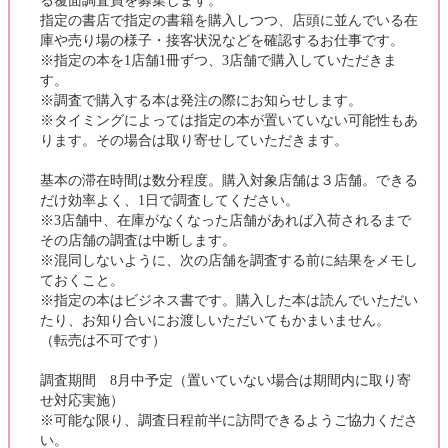
る覆面調査員を募集します。
指定の書店で指定の書籍を購入しつつ、店頭に並んでいる在
庫や売り場の様子・接客状況などを確認するお仕事です。
※指定の本を1店舗1冊ずつ、3店舗で購入していただきま
す。
※調査で購入する本は発注の際にお知らせします。
※タイミングによっては指定の本が置いていない可能性もあ
ります。その場合は取り寄せしていただきます。
基本の滞在時間は数分程度。購入対象店舗は３店舗。できる
だけ効率よく、1日で調査してください。
※3店舗中、在庫がなくなった店舗があれば入荷されるまで
その店舗の調査は中断します。
※混同しないように、次の店舗を調査する前に結果をメモし
ておくこと。
※指定の本はビジネス書です。購入した本は読んでいただい
たり、お知り合いにお渡しいただいてもかまいません。
（転売は不可です）
調査期間 8月中予定（置いていない場合は期間内に取り寄
せ対応実施）
※可能な限り、調査日程前半に訪問できるようご協力くださ
い。