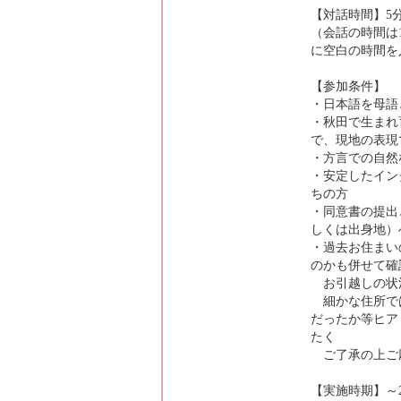
【対話時間】5
（会話の時間は
に空白の時間を
【参加条件】
・日本語を母語
・秋田で生まれ
で、現地の表現
・方言での自然
・安定したイン
ちの方
・同意書の提出
しくは出身地）
・過去お住まい
のかも併せて確
お引越しの状
細かな住所で
だったか等ヒア
たく
ご了承の上ご
【実施時期】～2