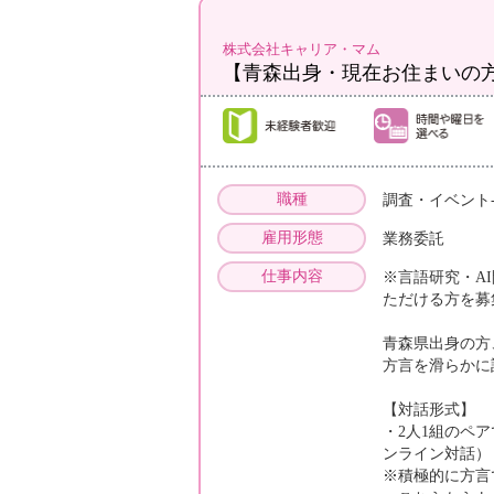
株式会社キャリア・マム
【青森出身・現在お住まいの
職種
調査・イベント
雇用形態
業務委託
仕事内容
※言語研究・A
ただける方を募
青森県出身の方
方言を滑らかに
【対話形式】
・2人1組のペ
ンライン対話）
※積極的に方言