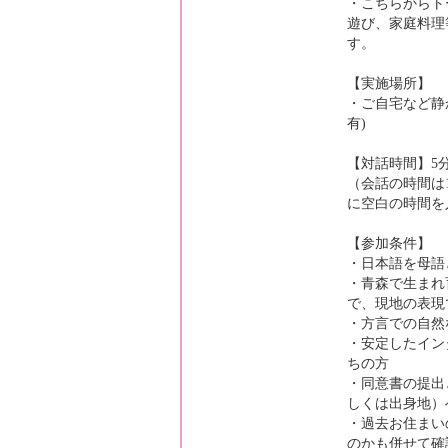
・こちらからト
遊び、家庭料理
す。
【実施場所】
・ご自宅など静
有)
【対話時間】5
（会話の時間は
に空白の時間を
【参加条件】
・日本語を母語
・青森で生まれ
で、現地の表現
・方言での自然
・安定したイン
ちの方
・同意書の提出
しくは出身地）
・過去お住まい
のかも併せて確