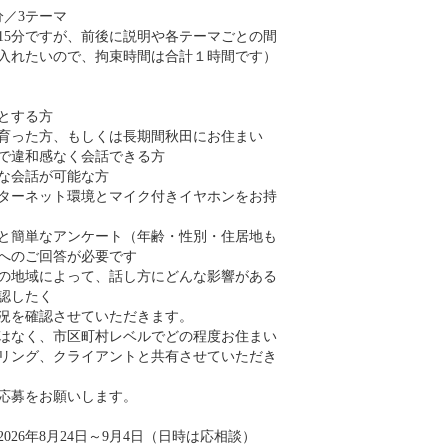
分／3テーマ
15分ですが、前後に説明や各テーマごとの間
入れたいので、拘束時間は合計１時間です）
とする方
育った方、もしくは長期間秋田にお住まい
で違和感なく会話できる方
な会話が可能な方
ターネット環境とマイク付きイヤホンをお持
と簡単なアンケート（年齢・性別・住居地も
へのご回答が必要です
の地域によって、話し方にどんな影響がある
認したく
況を確認させていただきます。
はなく、市区町村レベルでどの程度お住まい
リング、クライアントと共有させていただき
応募をお願いします。
026年8月24日～9月4日（日時は応相談）