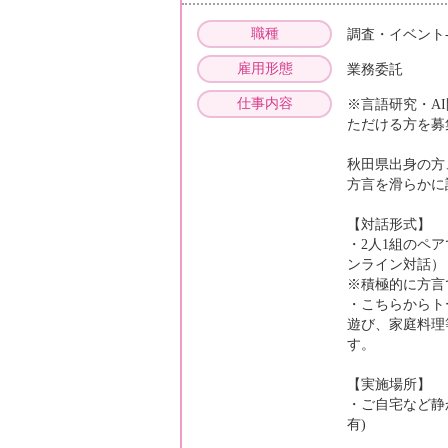
職種
調査・イベント
雇用形態
業務委託
仕事内容
※言語研究・A
ただける方を募
秋田県出身の方
方言を滑らかに
【対話形式】
・2人1組のペ
ンライン対話）
※積極的に方言
・こちらからト
遊び、家庭料理
す。
【実施場所】
・ご自宅など静
有)