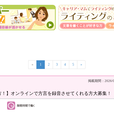
«
1
2
3
4
5
»
掲載期間：2026/08
方！】オンラインで方言を録音させてくれる方大募集！