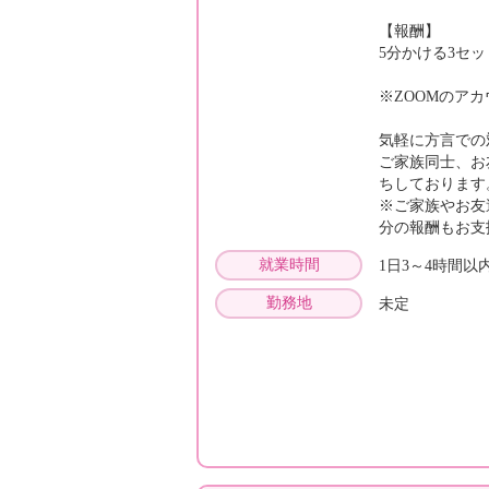
【報酬】
5分かける3セット
※ZOOMのア
気軽に方言での
ご家族同士、お
ちしております
※ご家族やお友
分の報酬もお
就業時間
1日3～4時間
勤務地
未定