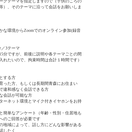
ークテーマを指定しますので（子供のころの
等）、そのテーマに沿って会話をお願いしま
かな環境からZoomでのオンライン参加(録音
分／3テーマ
15分ですが、前後に説明や各テーマごとの間
入れたいので、拘束時間は合計１時間です）
とする方
育った方、もしくは長期間青森にお住まい
で違和感なく会話できる方
な会話が可能な方
ターネット環境とマイク付きイヤホンをお持
と簡単なアンケート（年齢・性別・住居地も
へのご回答が必要です
の地域によって、話し方にどんな影響がある
認したく