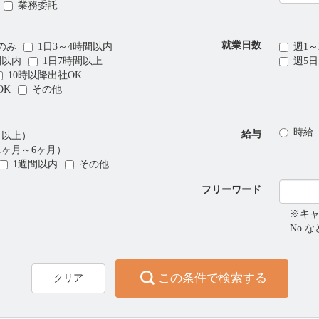
業務委託
就業日数
のみ
1日3～4時間以内
週1～
間以内
1日7時間以上
週5
10時以降出社OK
OK
その他
時給
給与
月以上）
1ヶ月～6ヶ月）
1週間以内
その他
フリーワード
※キ
No.
この条件で検索する
クリア