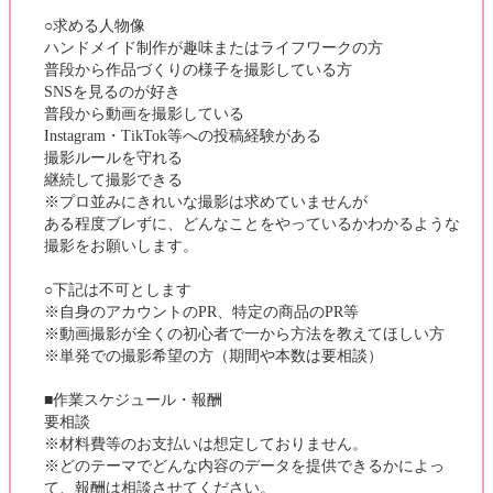
○求める人物像
ハンドメイド制作が趣味またはライフワークの方
普段から作品づくりの様子を撮影している方
SNSを見るのが好き
普段から動画を撮影している
Instagram・TikTok等への投稿経験がある
撮影ルールを守れる
継続して撮影できる
※プロ並みにきれいな撮影は求めていませんが
ある程度ブレずに、どんなことをやっているかわかるような
撮影をお願いします。
○下記は不可とします
※自身のアカウントのPR、特定の商品のPR等
※動画撮影が全くの初心者で一から方法を教えてほしい方
※単発での撮影希望の方（期間や本数は要相談）
■作業スケジュール・報酬
要相談
※材料費等のお支払いは想定しておりません。
※どのテーマでどんな内容のデータを提供できるかによっ
て、報酬は相談させてください。