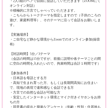
・2人1組のペアで自由に会話していただきます（ZOOMにて
オンライン対話）
※積極的に方言でしゃべっていただきます。
・こちらからトークテーマを指定しますので（子供のころの
遊び、家庭料理等）、そのテーマに沿って会話をお願いしま
す。
【実施場所】
・ご自宅など静かな環境からZoomでのオンライン参加(録音
有)
【対話時間】5分／3テーマ
（会話の時間は15分ですが、前後に説明や各テーマごとの間
に空白の時間を入れたいので、拘束時間は合計１時間です）
【参加条件】
・日本語を母語とする方
・高知で生まれ育った方、もしくは長期間高知にお住まい
で、現地の表現で違和感なく会話できる方
・方言での自然な会話が可能な方
・安定したインターネット環境とマイク付きイヤホンをお持
ちの方
・同意書の提出と簡単なアンケート（年齢・性別・住居地も