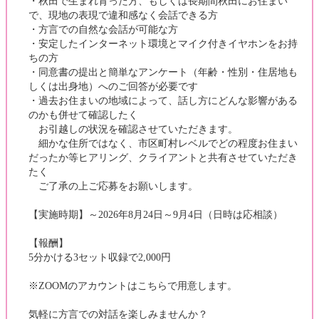
・秋田で生まれ育った方、もしくは長期間秋田にお住まい
で、現地の表現で違和感なく会話できる方
・方言での自然な会話が可能な方
・安定したインターネット環境とマイク付きイヤホンをお持
ちの方
・同意書の提出と簡単なアンケート（年齢・性別・住居地も
しくは出身地）へのご回答が必要です
・過去お住まいの地域によって、話し方にどんな影響がある
のかも併せて確認したく
お引越しの状況を確認させていただきます。
細かな住所ではなく、市区町村レベルでどの程度お住まい
だったか等ヒアリング、クライアントと共有させていただき
たく
ご了承の上ご応募をお願いします。
【実施時期】～2026年8月24日～9月4日（日時は応相談）
【報酬】
5分かける3セット収録で2,000円
※ZOOMのアカウントはこちらで用意します。
気軽に方言での対話を楽しみませんか？