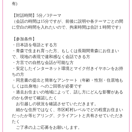
有)
【対話時間】5分／3テーマ
（会話の時間は15分ですが、前後に説明や各テーマごとの間
に空白の時間を入れたいので、拘束時間は合計１時間です）
【参加条件】
・日本語を母語とする方
・青森で生まれ育った方、もしくは長期間青森にお住まい
で、現地の表現で違和感なく会話できる方
・方言での自然な会話が可能な方
・安定したインターネット環境とマイク付きイヤホンをお持
ちの方
・同意書の提出と簡単なアンケート（年齢・性別・住居地も
しくは出身地）へのご回答が必要です
・過去お住まいの地域によって、話し方にどんな影響がある
のかも併せて確認したく
お引越しの状況を確認させていただきます。
細かな住所ではなく、市区町村レベルでどの程度お住まい
だったか等ヒアリング、クライアントと共有させていただき
たく
ご了承の上ご応募をお願いします。