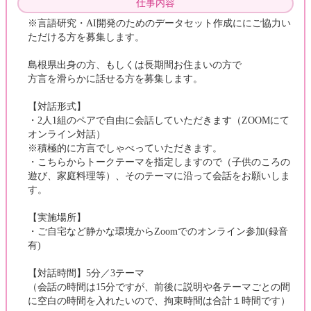
仕事内容
※言語研究・AI開発のためのデータセット作成ににご協力い
ただける方を募集します。
島根県出身の方、もしくは長期間お住まいの方で
方言を滑らかに話せる方を募集します。
【対話形式】
・2人1組のペアで自由に会話していただきます（ZOOMにて
オンライン対話）
※積極的に方言でしゃべっていただきます。
・こちらからトークテーマを指定しますので（子供のころの
遊び、家庭料理等）、そのテーマに沿って会話をお願いしま
す。
【実施場所】
・ご自宅など静かな環境からZoomでのオンライン参加(録音
有)
【対話時間】5分／3テーマ
（会話の時間は15分ですが、前後に説明や各テーマごとの間
に空白の時間を入れたいので、拘束時間は合計１時間です）