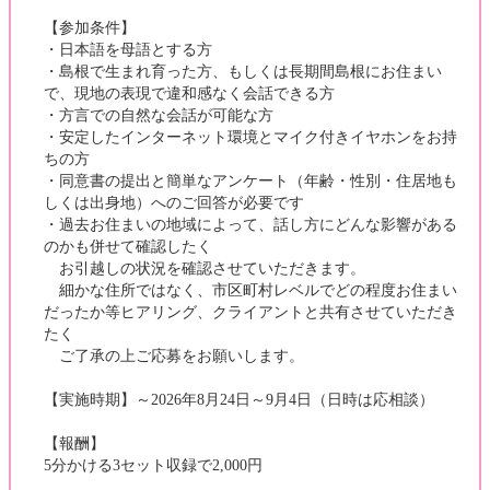
【参加条件】
・日本語を母語とする方
・島根で生まれ育った方、もしくは長期間島根にお住まい
で、現地の表現で違和感なく会話できる方
・方言での自然な会話が可能な方
・安定したインターネット環境とマイク付きイヤホンをお持
ちの方
・同意書の提出と簡単なアンケート（年齢・性別・住居地も
しくは出身地）へのご回答が必要です
・過去お住まいの地域によって、話し方にどんな影響がある
のかも併せて確認したく
お引越しの状況を確認させていただきます。
細かな住所ではなく、市区町村レベルでどの程度お住まい
だったか等ヒアリング、クライアントと共有させていただき
たく
ご了承の上ご応募をお願いします。
【実施時期】～2026年8月24日～9月4日（日時は応相談）
【報酬】
5分かける3セット収録で2,000円