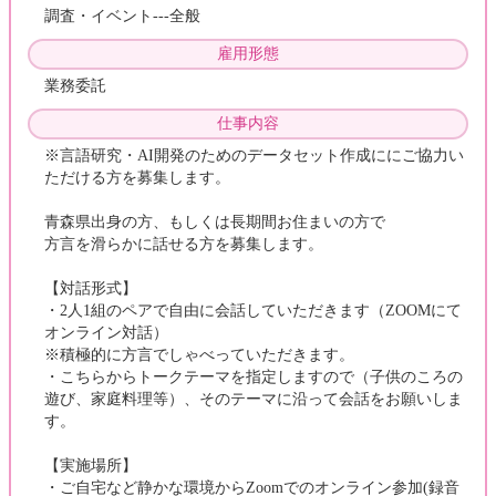
調査・イベント---全般
雇用形態
業務委託
仕事内容
※言語研究・AI開発のためのデータセット作成ににご協力い
ただける方を募集します。
青森県出身の方、もしくは長期間お住まいの方で
方言を滑らかに話せる方を募集します。
【対話形式】
・2人1組のペアで自由に会話していただきます（ZOOMにて
オンライン対話）
※積極的に方言でしゃべっていただきます。
・こちらからトークテーマを指定しますので（子供のころの
遊び、家庭料理等）、そのテーマに沿って会話をお願いしま
す。
【実施場所】
・ご自宅など静かな環境からZoomでのオンライン参加(録音