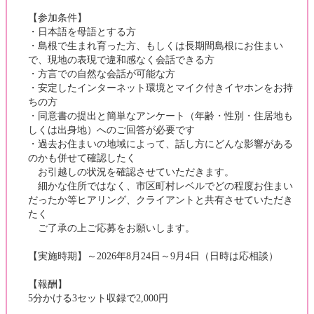
【参加条件】
・日本語を母語とする方
・島根で生まれ育った方、もしくは長期間島根にお住まい
で、現地の表現で違和感なく会話できる方
・方言での自然な会話が可能な方
・安定したインターネット環境とマイク付きイヤホンをお持
ちの方
・同意書の提出と簡単なアンケート（年齢・性別・住居地も
しくは出身地）へのご回答が必要です
・過去お住まいの地域によって、話し方にどんな影響がある
のかも併せて確認したく
お引越しの状況を確認させていただきます。
細かな住所ではなく、市区町村レベルでどの程度お住まい
だったか等ヒアリング、クライアントと共有させていただき
たく
ご了承の上ご応募をお願いします。
【実施時期】～2026年8月24日～9月4日（日時は応相談）
【報酬】
5分かける3セット収録で2,000円