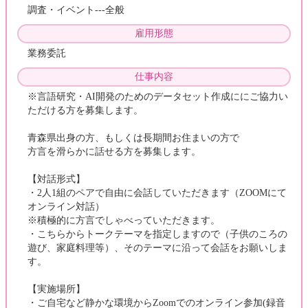
調査・イベント---全般
雇用形態
業務委託
仕事内容
※言語研究・AI開発のためのデータセット作成ににご協力い
ただける方を募集します。
青森県出身の方、もしくは長期間お住まいの方で
方言を滑らかに話せる方を募集します。
【対話形式】
・2人1組のペアで自由に会話していただきます（ZOOMにて
オンライン対話）
※積極的に方言でしゃべっていただきます。
・こちらからトークテーマを指定しますので（子供のころの
遊び、家庭料理等）、そのテーマに沿って会話をお願いしま
す。
【実施場所】
・ご自宅など静かな環境からZoomでのオンライン参加(録音