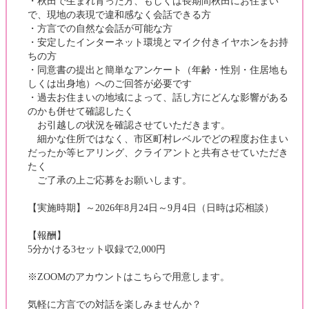
・秋田で生まれ育った方、もしくは長期間秋田にお住まい
で、現地の表現で違和感なく会話できる方
・方言での自然な会話が可能な方
・安定したインターネット環境とマイク付きイヤホンをお持
ちの方
・同意書の提出と簡単なアンケート（年齢・性別・住居地も
しくは出身地）へのご回答が必要です
・過去お住まいの地域によって、話し方にどんな影響がある
のかも併せて確認したく
お引越しの状況を確認させていただきます。
細かな住所ではなく、市区町村レベルでどの程度お住まい
だったか等ヒアリング、クライアントと共有させていただき
たく
ご了承の上ご応募をお願いします。
【実施時期】～2026年8月24日～9月4日（日時は応相談）
【報酬】
5分かける3セット収録で2,000円
※ZOOMのアカウントはこちらで用意します。
気軽に方言での対話を楽しみませんか？