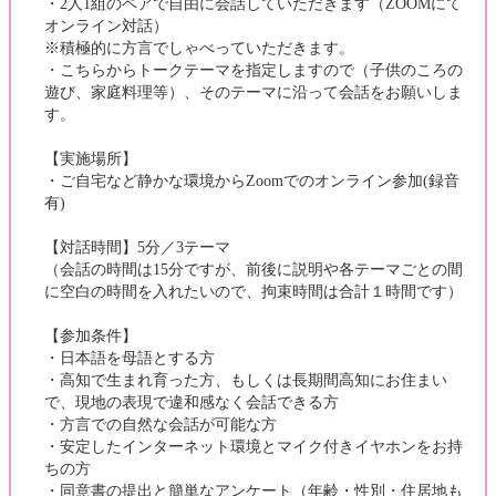
・2人1組のペアで自由に会話していただきます（ZOOMにて
オンライン対話）
※積極的に方言でしゃべっていただきます。
・こちらからトークテーマを指定しますので（子供のころの
遊び、家庭料理等）、そのテーマに沿って会話をお願いしま
す。
【実施場所】
・ご自宅など静かな環境からZoomでのオンライン参加(録音
有)
【対話時間】5分／3テーマ
（会話の時間は15分ですが、前後に説明や各テーマごとの間
に空白の時間を入れたいので、拘束時間は合計１時間です）
【参加条件】
・日本語を母語とする方
・高知で生まれ育った方、もしくは長期間高知にお住まい
で、現地の表現で違和感なく会話できる方
・方言での自然な会話が可能な方
・安定したインターネット環境とマイク付きイヤホンをお持
ちの方
・同意書の提出と簡単なアンケート（年齢・性別・住居地も