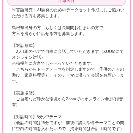
仕事内容
※言語研究・AI開発のためのデータセット作成ににご協力い
ただける方を募集します。
島根県出身の方、もしくは長期間お住まいの方で
方言を滑らかに話せる方を募集します。
【対話形式】
・2人1組のペアで自由に会話していただきます（ZOOMにて
オンライン対話）
※積極的に方言でしゃべっていただきます。
・こちらからトークテーマを指定しますので（子供のころの
遊び、家庭料理等）、そのテーマに沿って会話をお願いしま
す。
【実施場所】
・ご自宅など静かな環境からZoomでのオンライン参加(録音
有)
【対話時間】5分／3テーマ
（会話の時間は15分ですが、前後に説明や各テーマごとの間
に空白の時間を入れたいので、拘束時間は合計１時間です）