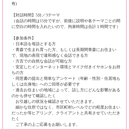
有)
【対話時間】5分／3テーマ
（会話の時間は15分ですが、前後に説明や各テーマごとの間
に空白の時間を入れたいので、拘束時間は合計１時間です）
【参加条件】
・日本語を母語とする方
・青森で生まれ育った方、もしくは長期間青森にお住まい
で、現地の表現で違和感なく会話できる方
・方言での自然な会話が可能な方
・安定したインターネット環境とマイク付きイヤホンをお持
ちの方
・同意書の提出と簡単なアンケート（年齢・性別・住居地も
しくは出身地）へのご回答が必要です
・過去お住まいの地域によって、話し方にどんな影響がある
のかも併せて確認したく
お引越しの状況を確認させていただきます。
細かな住所ではなく、市区町村レベルでどの程度お住まい
だったか等ヒアリング、クライアントと共有させていただき
たく
ご了承の上ご応募をお願いします。