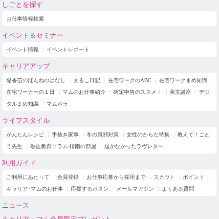
しごとを探す
お仕事情報検索
イベント＆セミナー
イベント情報
イベントレポート
キャリアアップ
堤香苗のほんねのはなし
まるこ日記
在宅ワークのABC
在宅ワークまめ知識
在宅ワーカーの１日
マムのお仕事紹介
確定申告のススメ！
美文講座
デジ
タルまめ知識
マムボラ
ライフスタイル
かんたんレシピ
手抜き家事
冬の風邪対策
女性のからだ特集
教えて！ごと
う先生
熱血教育コラム 指南の部屋
届かなかったラヴレター
利用ガイド
ご利用にあたって
会員登録
お仕事応募から採用まで
スカウト
ポイント
キャリア･マムのお仕事
応援するボタン
メールマガジン
よくある質問
ニュース