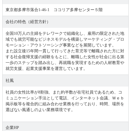
東京都多摩市落合1-46-1 ココリア多摩センター５階
会社の特色（経営方針）
全国10万人の主婦をテレワークで組織化し、雇用の限定された地
域でも就労可能なビジネスモデルを構築しマーケティング・プロ
モーション・アウトソーシング事業などを展開しています。
また設立後15年間一貫して行ってきた育児等で離職された方に対
する社会復帰支援の経験をもとに、離職した女性が社会に出る第
一歩のステップを踏み出し、再就職を実現するための人材教育や
就労支援、起業支援事業を運営しています。
社風
社員の女性比率が8割強、また約半数が在宅社員であるため、コ
ミュニケーション手法として電話、インターネット会議、Ｗｅｂ
掲示板等を複合的に組み合わせ業務を行っており、時間、場所を
選ばない風通しのよい業務環境です。
企業HP