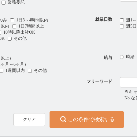
業務委託
就業日数
のみ
1日3～4時間以内
週1～
間以内
1日7時間以上
週5
10時以降出社OK
OK
その他
時給
給与
月以上）
1ヶ月～6ヶ月）
1週間以内
その他
フリーワード
※キ
No.
この条件で検索する
クリア