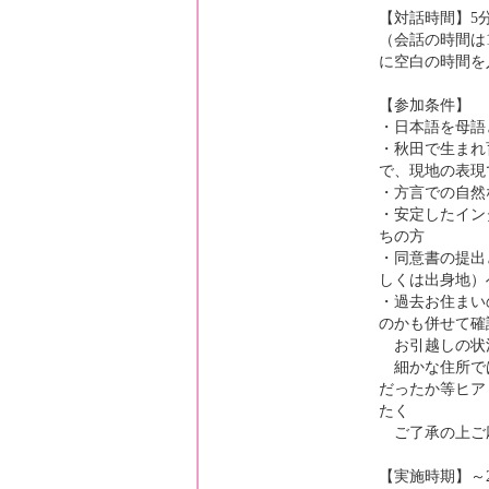
【対話時間】5
（会話の時間は
に空白の時間を
【参加条件】
・日本語を母語
・秋田で生まれ
で、現地の表現
・方言での自然
・安定したイン
ちの方
・同意書の提出
しくは出身地）
・過去お住まい
のかも併せて確
お引越しの状
細かな住所で
だったか等ヒア
たく
ご了承の上ご
【実施時期】～2