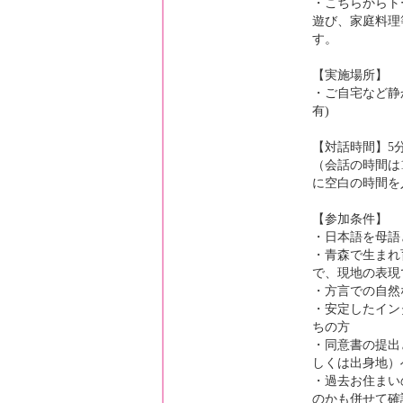
・こちらからト
遊び、家庭料理
す。
【実施場所】
・ご自宅など静
有)
【対話時間】5
（会話の時間は
に空白の時間を
【参加条件】
・日本語を母語
・青森で生まれ
で、現地の表現
・方言での自然
・安定したイン
ちの方
・同意書の提出
しくは出身地）
・過去お住まい
のかも併せて確