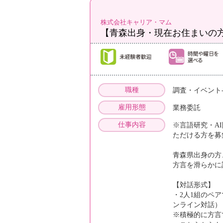
株式会社キャリア・マム
【青森出身・現在お住まいの
職種
調査・イベント
雇用形態
業務委託
仕事内容
※言語研究・A
ただける方を募
青森県出身の方
方言を滑らかに
【対話形式】
・2人1組のペ
ンライン対話）
※積極的に方言