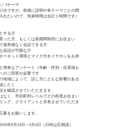
分／3テーマ
15分ですが、前後に説明や各テーマごとの間
入れたいので、拘束時間は合計１時間です）
とする方
育った方、もしくは長期間秋田にお住まい
で違和感なく会話できる方
な会話が可能な方
ターネット環境とマイク付きイヤホンをお持
と簡単なアンケート（年齢・性別・住居地も
へのご回答が必要です
の地域によって、話し方にどんな影響がある
認したく
況を確認させていただきます。
はなく、市区町村レベルでどの程度お住まい
リング、クライアントと共有させていただき
応募をお願いします。
026年8月24日～9月4日（日時は応相談）