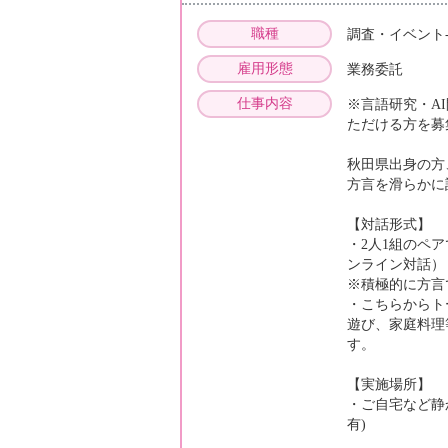
職種
調査・イベント
雇用形態
業務委託
仕事内容
※言語研究・A
ただける方を募
秋田県出身の方
方言を滑らかに
【対話形式】
・2人1組のペ
ンライン対話）
※積極的に方言
・こちらからト
遊び、家庭料理
す。
【実施場所】
・ご自宅など静
有)