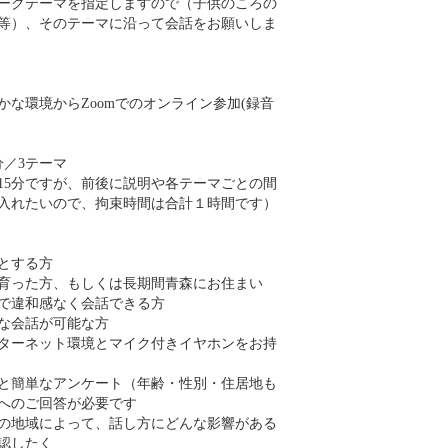
ークテーマを指定しますので（子供のころの
等）、そのテーマに沿って会話をお願いしま
かな環境からZoomでのオンライン参加(録音
分／3テーマ
15分ですが、前後に説明や各テーマごとの間
入れたいので、拘束時間は合計１時間です）
とする方
育った方、もしくは長期間青森にお住まい
で違和感なく会話できる方
な会話が可能な方
ターネット環境とマイク付きイヤホンをお持
と簡単なアンケート（年齢・性別・住居地も
へのご回答が必要です
の地域によって、話し方にどんな影響がある
認したく