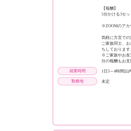
【報酬】
5分かける3セット
※ZOOMのア
気軽に方言での
ご家族同士、お
ちしております
※ご家族やお友
分の報酬もお
就業時間
1日3～4時間
勤務地
未定