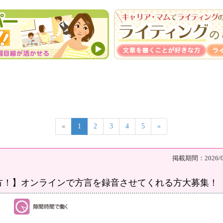
«
1
2
3
4
5
»
掲載期間：2026/08
方！】オンラインで方言を録音させてくれる方大募集！