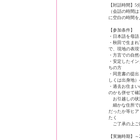
【対話時間】5
（会話の時間は
に空白の時間を
【参加条件】
・日本語を母語
・秋田で生まれ
で、現地の表現
・方言での自然
・安定したイン
ちの方
・同意書の提出
しくは出身地）
・過去お住まい
のかも併せて確
お引越しの状
細かな住所で
だったか等ヒア
たく
ご了承の上ご
【実施時期】～2