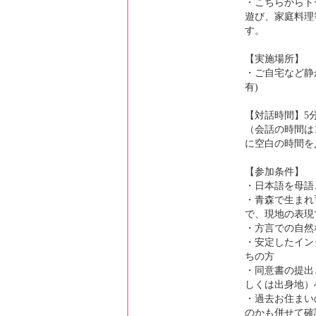
・こちらからト
遊び、家庭料理
す。
【実施場所】
・ご自宅など静
有)
【対話時間】5
（会話の時間は
に空白の時間を
【参加条件】
・日本語を母語
・青森で生まれ
で、現地の表現
・方言での自然
・安定したイン
ちの方
・同意書の提出
しくは出身地）
・過去お住まい
のかも併せて確