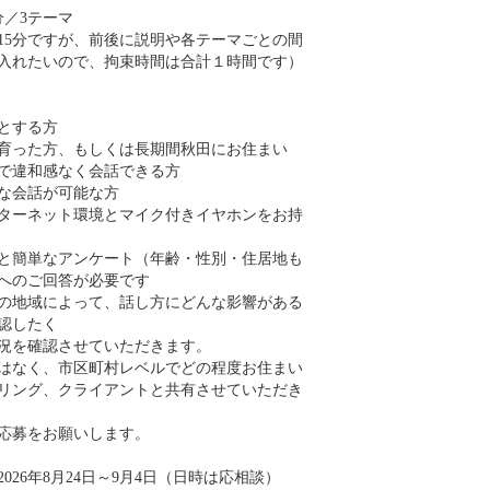
分／3テーマ
15分ですが、前後に説明や各テーマごとの間
入れたいので、拘束時間は合計１時間です）
とする方
育った方、もしくは長期間秋田にお住まい
で違和感なく会話できる方
な会話が可能な方
ターネット環境とマイク付きイヤホンをお持
と簡単なアンケート（年齢・性別・住居地も
へのご回答が必要です
の地域によって、話し方にどんな影響がある
認したく
況を確認させていただきます。
はなく、市区町村レベルでどの程度お住まい
リング、クライアントと共有させていただき
応募をお願いします。
026年8月24日～9月4日（日時は応相談）