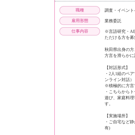
職種
調査・イベント
雇用形態
業務委託
仕事内容
※言語研究・A
ただける方を募
秋田県出身の方
方言を滑らかに
【対話形式】
・2人1組のペ
ンライン対話）
※積極的に方言
・こちらからト
遊び、家庭料理
す。
【実施場所】
・ご自宅など静
有)