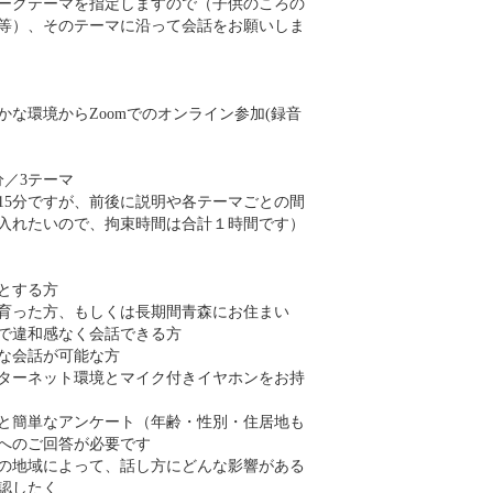
ークテーマを指定しますので（子供のころの
等）、そのテーマに沿って会話をお願いしま
かな環境からZoomでのオンライン参加(録音
分／3テーマ
15分ですが、前後に説明や各テーマごとの間
入れたいので、拘束時間は合計１時間です）
とする方
育った方、もしくは長期間青森にお住まい
で違和感なく会話できる方
な会話が可能な方
ターネット環境とマイク付きイヤホンをお持
と簡単なアンケート（年齢・性別・住居地も
へのご回答が必要です
の地域によって、話し方にどんな影響がある
認したく