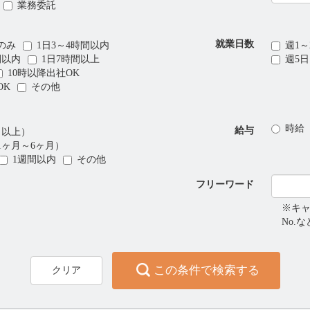
業務委託
就業日数
のみ
1日3～4時間以内
週1～
間以内
1日7時間以上
週5
10時以降出社OK
OK
その他
時給
給与
月以上）
1ヶ月～6ヶ月）
1週間以内
その他
フリーワード
※キ
No.
この条件で検索する
クリア