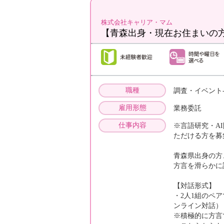
株式会社キャリア・マム
【青森出身・現在お住まいの
職種
調査・イベント
雇用形態
業務委託
仕事内容
※言語研究・A
ただける方を募
青森県出身の方
方言を滑らかに
【対話形式】
・2人1組のペ
ンライン対話）
※積極的に方言