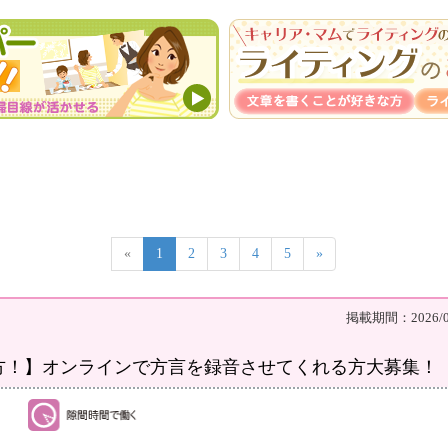
«
1
2
3
4
5
»
掲載期間：2026/08
方！】オンラインで方言を録音させてくれる方大募集！