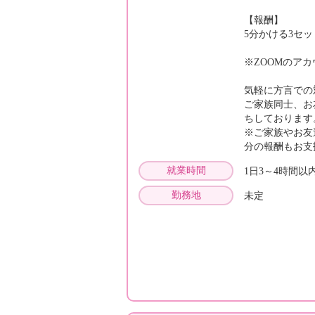
【報酬】
5分かける3セット
※ZOOMのア
気軽に方言での
ご家族同士、お
ちしております
※ご家族やお友
分の報酬もお
就業時間
1日3～4時間
勤務地
未定