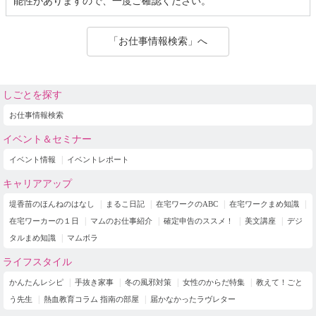
能性がありますので、一度ご確認ください。
「お仕事情報検索」へ
しごとを探す
お仕事情報検索
イベント＆セミナー
イベント情報
イベントレポート
キャリアアップ
堤香苗のほんねのはなし
まるこ日記
在宅ワークのABC
在宅ワークまめ知識
在宅ワーカーの１日
マムのお仕事紹介
確定申告のススメ！
美文講座
デジ
タルまめ知識
マムボラ
ライフスタイル
かんたんレシピ
手抜き家事
冬の風邪対策
女性のからだ特集
教えて！ごと
う先生
熱血教育コラム 指南の部屋
届かなかったラヴレター