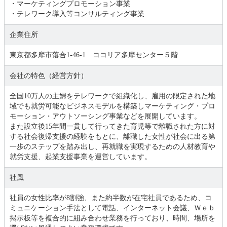
・マーケティングプロモーション事業
・テレワーク導入等コンサルティング事業
企業住所
東京都多摩市落合1-46-1 ココリア多摩センター５階
会社の特色（経営方針）
全国10万人の主婦をテレワークで組織化し、雇用の限定された地
域でも就労可能なビジネスモデルを構築しマーケティング・プロ
モーション・アウトソーシング事業などを展開しています。
また設立後15年間一貫して行ってきた育児等で離職された方に対
する社会復帰支援の経験をもとに、離職した女性が社会に出る第
一歩のステップを踏み出し、再就職を実現するための人材教育や
就労支援、起業支援事業を運営しています。
社風
社員の女性比率が8割強、また約半数が在宅社員であるため、コ
ミュニケーション手法として電話、インターネット会議、Ｗｅｂ
掲示板等を複合的に組み合わせ業務を行っており、時間、場所を