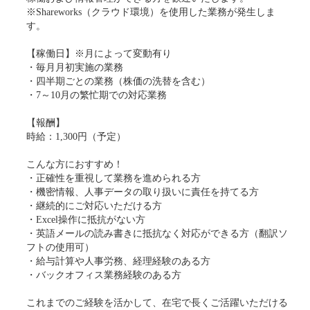
※Shareworks（クラウド環境）を使用した業務が発生しま
す。
【稼働日】※月によって変動有り
・毎月月初実施の業務
・四半期ごとの業務（株価の洗替を含む）
・7～10月の繁忙期での対応業務
【報酬】
時給：1,300円（予定）
こんな方におすすめ！
・正確性を重視して業務を進められる方
・機密情報、人事データの取り扱いに責任を持てる方
・継続的にご対応いただける方
・Excel操作に抵抗がない方
・英語メールの読み書きに抵抗なく対応ができる方（翻訳ソ
フトの使用可）
・給与計算や人事労務、経理経験のある方
・バックオフィス業務経験のある方
これまでのご経験を活かして、在宅で長くご活躍いただける