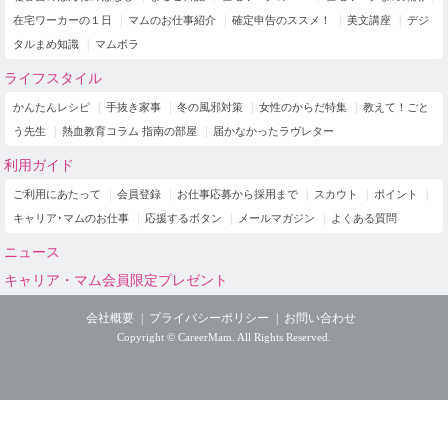
在宅ワーカーの１日
マムのお仕事紹介
確定申告のススメ！
美文講座
デジ
タルまめ知識
マムボラ
ライフスタイル
かんたんレシピ
手抜き家事
冬の風邪対策
女性のからだ特集
教えて！ごと
う先生
熱血教育コラム 指南の部屋
届かなかったラヴレター
利用ガイド
ご利用にあたって
会員登録
お仕事応募から採用まで
スカウト
ポイント
キャリア･マムのお仕事
応援するボタン
メールマガジン
よくある質問
ニュース
キャリア・マム会員限定プレゼント
会社概要
プライバシーポリシー
お問い合わせ
Copyright © CareerMam. All Rights Reserved.