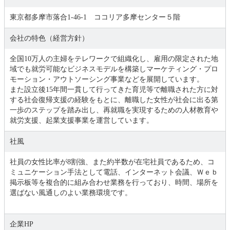
東京都多摩市落合1-46-1 ココリア多摩センター５階
会社の特色（経営方針）
全国10万人の主婦をテレワークで組織化し、雇用の限定された地
域でも就労可能なビジネスモデルを構築しマーケティング・プロ
モーション・アウトソーシング事業などを展開しています。
また設立後15年間一貫して行ってきた育児等で離職された方に対
する社会復帰支援の経験をもとに、離職した女性が社会に出る第
一歩のステップを踏み出し、再就職を実現するための人材教育や
就労支援、起業支援事業を運営しています。
社風
社員の女性比率が8割強、また約半数が在宅社員であるため、コ
ミュニケーション手法として電話、インターネット会議、Ｗｅｂ
掲示板等を複合的に組み合わせ業務を行っており、時間、場所を
選ばない風通しのよい業務環境です。
企業HP