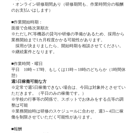
・オンライン研修期間あり（研修期間も、作業時間分の報酬
のお支払いはします）
■作業開始時期：
面接で合格次第順次
※ただしPC等機器の貸与や研修の準備があるため、採用から
業務開始まで1カ月程度かかる可能性があります。
採用が決まりましたら、開始時期を相談させてください。
※継続案件となります。
■作業時間・曜日
平日 10時～17時、もしくは11時～18時のどちらか（1時間休
憩）
週5日稼働可能な方
※定常で週5日稼働できない場合は、今回は対象外とさせてい
ただきます。（平日のみの稼働です。）
※学校の行事等の関係で、スポットでお休みをする点等の調
整は可能
※業務開始時は研修のスケジュールに合わせ、週3～4日に稼
働を制限させていただく可能性があります。
■報酬