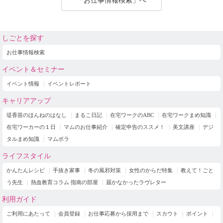
「お仕事情報検索」へ
しごとを探す
お仕事情報検索
イベント＆セミナー
イベント情報
イベントレポート
キャリアアップ
堤香苗のほんねのはなし
まるこ日記
在宅ワークのABC
在宅ワークまめ知識
在宅ワーカーの１日
マムのお仕事紹介
確定申告のススメ！
美文講座
デジ
タルまめ知識
マムボラ
ライフスタイル
かんたんレシピ
手抜き家事
冬の風邪対策
女性のからだ特集
教えて！ごと
う先生
熱血教育コラム 指南の部屋
届かなかったラヴレター
利用ガイド
ご利用にあたって
会員登録
お仕事応募から採用まで
スカウト
ポイント