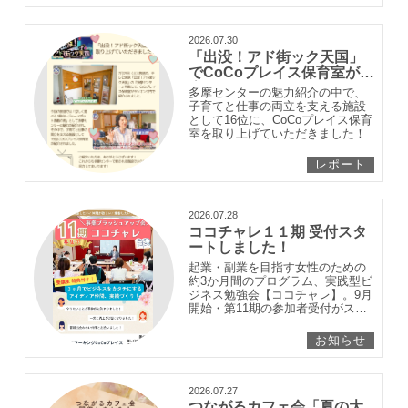
2026.07.30
「出没！アド街ック天国」
でCoCoプレイス保育室が紹
介されました！
多摩センターの魅力紹介の中で、
子育てと仕事の両立を支える施設
として16位に、CoCoプレイス保育
室を取り上げていただきました！
レポート
2026.07.28
ココチャレ１１期 受付スタ
ートしました！
起業・副業を目指す女性のための
約3か月間のプログラム、実践型ビ
ジネス勉強会【ココチャレ】。9月
開始・第11期の参加者受付がスタ
ート♪
お知らせ
2026.07.27
つながるカフェ会「夏の大