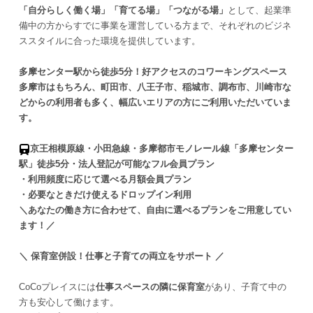
「自分らしく働く場」「育てる場」「つながる場」
として、起業準
備中の方からすでに事業を運営している方まで、それぞれのビジネ
ススタイルに合った環境を提供しています。
多摩センター駅から徒歩5分！好アクセスのコワーキングスペース
多摩市はもちろん、町田市、八王子市、稲城市、調布市、川崎市な
どからの利用者も多く、幅広いエリアの方にご利用いただいていま
す。
京王相模原線・小田急線・多摩都市モノレール線「多摩センター
駅」徒歩5分・法人登記が可能なフル会員プラン
・利用頻度に応じて選べる月額会員プラン
・必要なときだけ使えるドロップイン利用
＼あなたの働き方に合わせて、自由に選べるプランをご用意してい
ます！／
＼ 保育室併設！仕事と子育ての両立をサポート ／
CoCoプレイスには
仕事スペースの隣に保育室
があり、子育て中の
方も安心して働けます。