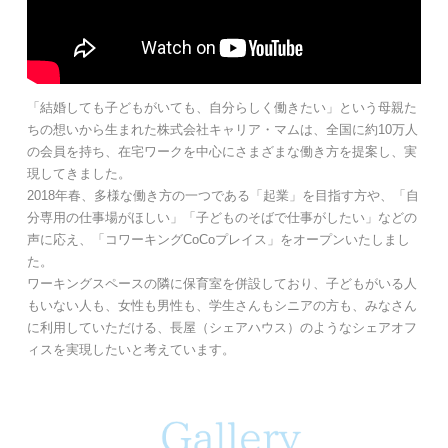
「結婚しても子どもがいても、自分らしく働きたい」という母親た
ちの想いから生まれた株式会社キャリア・マムは、全国に約10万人
の会員を持ち、在宅ワークを中心にさまざまな働き方を提案し、実
現してきました。
2018年春、多様な働き方の一つである「起業」を目指す方や、「自
分専用の仕事場がほしい」「子どものそばで仕事がしたい」などの
声に応え、「コワーキングCoCoプレイス」をオープンいたしまし
た。
ワーキングスペースの隣に保育室を併設しており、子どもがいる人
もいない人も、女性も男性も、学生さんもシニアの方も、みなさん
に利用していただける、長屋（シェアハウス）のようなシェアオフ
ィスを実現したいと考えています。