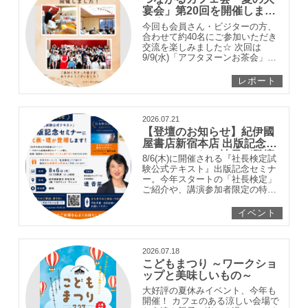
宴会」第20回を開催しまし
た☆
今回も会員さん・ビジターの方、
合わせて約40名にご参加いただき
交流を楽しみました☆ 次回は
9/9(水)「アフタヌーンお茶会」を
開催予定♪
レポート
2026.07.21
【登壇のお知らせ】紀伊國
屋書店新宿本店 出版記念セ
ミナーにかなえ社長が登壇
8/6(木)に開催される『社長検定試
します！
験公式テキスト』出版記念セミナ
ー。今年スタートの「社長検定」
ご紹介や、講演参加者限定の特典
もご用意！
イベント
2026.07.18
こどもまつり ～ワークショ
ップと美味しいもの～
大好評の夏休みイベント、今年も
開催！ カフェのある涼しい会場で