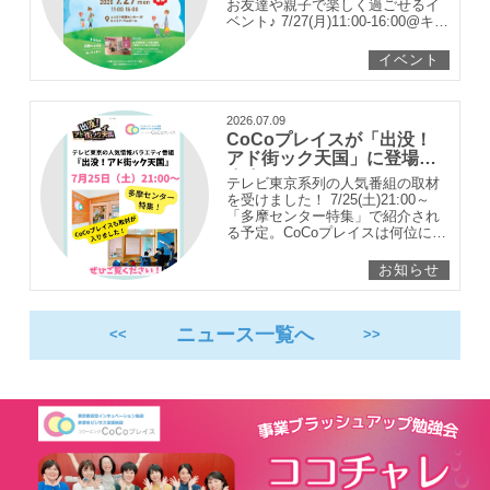
お友達や親子で楽しく過ごせるイ
ベント♪ 7/27(月)11:00-16:00@キャ
リア・マムホール
イベント
2026.07.09
CoCoプレイスが「出没！
アド街ック天国」に登場し
ます！
テレビ東京系列の人気番組の取材
を受けました！ 7/25(土)21:00～
「多摩センター特集」で紹介され
る予定。CoCoプレイスは何位にラ
ンクイン？
お知らせ
ニュース一覧へ