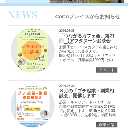
Item
4
CoCoプレイスからお知らせ
of
4
2026.08.05
「つながるカフェ会」第21
回 【アフタヌーンお茶会】
を開催します！
お菓子とティー&カフェを楽しみな
がらお話ししませんか。
9/9(水)14:00-16:00@キャリア・マ
ムホール、月額会員1000円 その他
1500円
イベント
2026.07.30
８月の「プチ起業・副業相
談会」開催します！
起業・キャリアアドバイザーが、
起業や副業に関するお悩みに1対1
でお答えします。8/19(水)①13:00
～ ②13:30～、先着2名、初回無料
創業相談