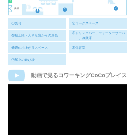
7
5
1
①受付
②ワークスペース
④ドリンクバー、ウォーターサーバ
③最上階・大きな窓からの景色
ー、冷蔵庫
⑤畳の小上がりスペース
⑥保育室
⑦屋上の遊び場
動画で見るコワーキングCoCoプレイス