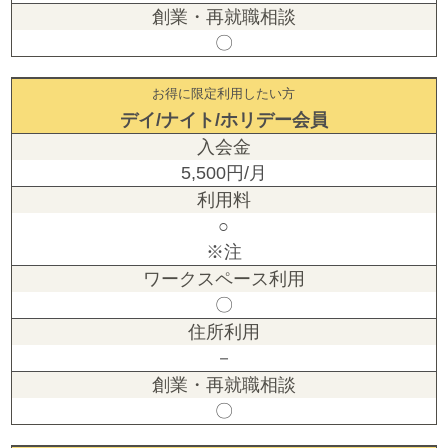
〇
お得に限定利用したい方
デイ/ナイト/ホリデー会員
5,500円/月
○
※注
〇
－
〇