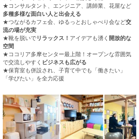
★コンサルタント、エンジニア、講師業、花屋など
多種多様な面白い人と出会える
★つながるカフェ会、ゆるっとおしゃべり会など
交
流の場が充実
★靴を脱いで
リラックス！
アイデアも湧く
開放的な
空間
★ココリア多摩センター最上階！オープンな雰囲気
で交流しやすく
ビジネスも広がる
★保育室も併設され、子育て中でも「働きたい」
「学びたい」を全力応援