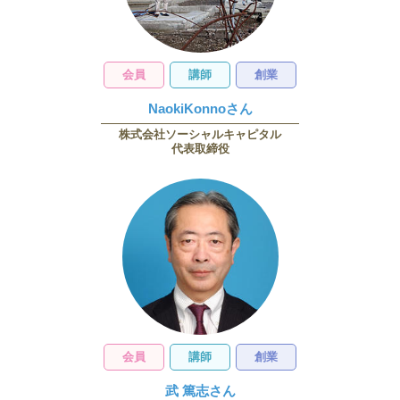
会員
講師
創業
NaokiKonnoさん
株式会社ソーシャルキャピタル
代表取締役
会員
講師
創業
武 篤志さん