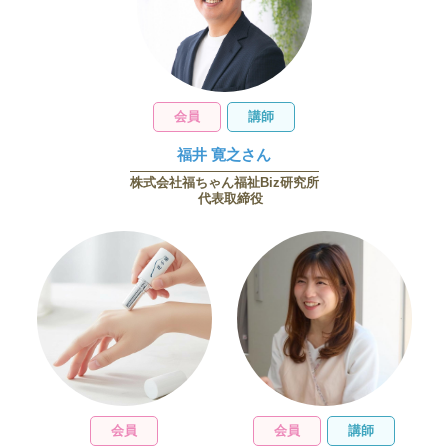
会員
講師
福井 寛之さん
株式会社福ちゃん福祉Biz研究所
代表取締役
会員
会員
講師