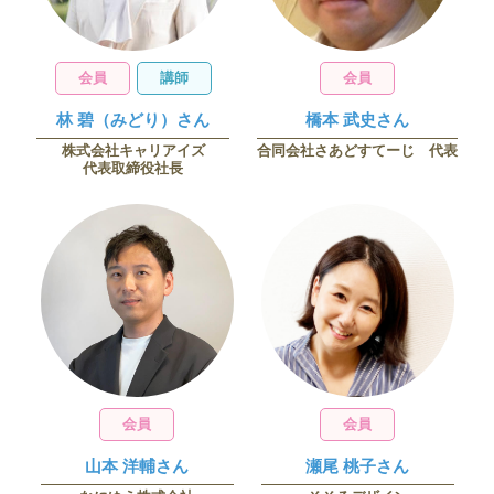
会員
講師
会員
林 碧（みどり）さん
橋本 武史さん
株式会社キャリアイズ
合同会社さあどすてーじ 代表
代表取締役社長
会員
会員
山本 洋輔さん
瀬尾 桃子さん