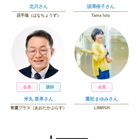
北川さん
須澤侑子さん
花手瑞（はなちょうず）
Tama lulu
会員
講師
会員
米丸 直孝さん
重松まゆみさん
LAWISH
青鷹プラス（あおたかぷらす）