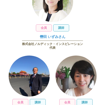
会員
講師
轡田 いずみさん
株式会社ノルディック・インスピレーション
代表
会員
講師
会員
講師