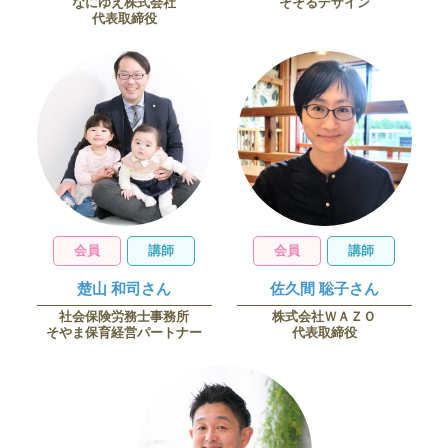
なにゆえ株式会社
そそるデザイン
代表取締役
会員
講師
会員
講師
楚山 和司さん
佐久間 聡子さん
社会保険労務士事務所
株式会社ＷＡＺＯ
そやま保育経営パートナー
代表取締役