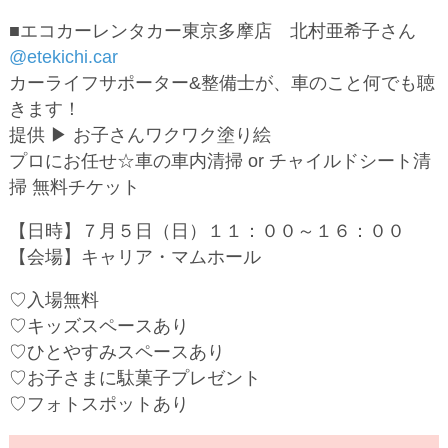
■エコカーレンタカー東京多摩店 北村亜希子さん
@etekichi.car
カーライフサポーター&整備士が、車のこと何でも聴
きます！
提供 ▶︎ お子さんワクワク塗り絵
プロにお任せ☆車の車内清掃 or チャイルドシート清
掃 無料チケット
【日時】７月５日（日）１１：００～１６：００
【会場】キャリア・マムホール
♡入場無料
♡キッズスペースあり
♡ひとやすみスペースあり
♡お子さまに駄菓子プレゼント
♡フォトスポットあり