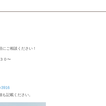
軽にご相談ください！
：３０〜
o=3916
細も記載ください。