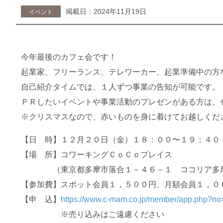
掲載日：2024年11月19日
イベント
今年最後のカフェ会です！
起業家、フリーランス、テレワーカー、起業準備中の方
自己紹介タイムでは、１人ずつ事業の告知が可能です。
ＰＲしたいイベントや事業活動のプレゼンがある方は、
※クリスマスなので、赤いものを身に着けてお越しくだ
【日 時】１２月２０日（金）１８：００〜１９：４０
【場 所】コワーキングＣｏＣｏプレイス
（東京都多摩市落合１－４６－１ ココリア多摩
【参加費】スポット会員１，５００円、月額会員１，０
【申 込】
https://www.c-mam.co.jp/member/app.php?n
※売り込みはご遠慮ください