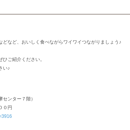
などなど、おいしく食べながらワイワイつながりましょう♪
ぜひご紹介ください。
さい♪
センター７階）
００円
o=3916