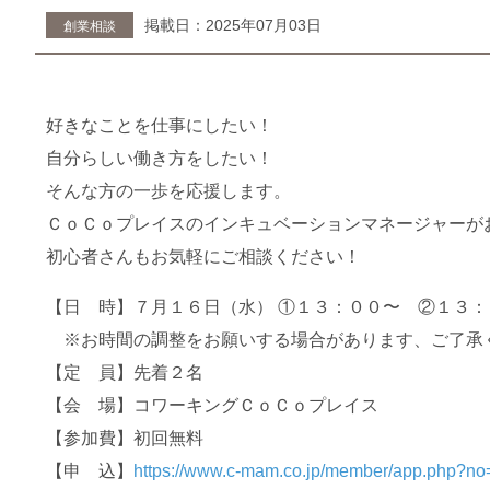
掲載日：2025年07月03日
創業相談
好きなことを仕事にしたい！
自分らしい働き方をしたい！
そんな方の一歩を応援します。
ＣｏＣｏプレイスのインキュベーションマネージャーが
初心者さんもお気軽にご相談ください！
【日 時】７月１６日（水） ①１３：００〜 ②１３
※お時間の調整をお願いする場合があります、ご了承
【定 員】先着２名
【会 場】コワーキングＣｏＣｏプレイス
【参加費】初回無料
【申 込】
https://www.c-mam.co.jp/member/app.php?n