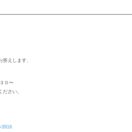
お答えします、
：３０〜
ください。
o=3916