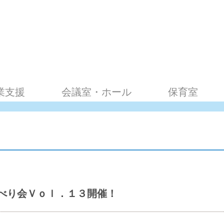
業支援
会議室・ホール
保育室
べり会Ｖｏｌ．１３開催！