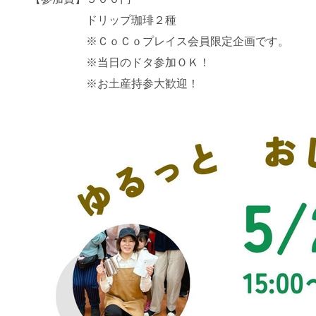
ドリップ珈琲２種
※ＣｏＣｏプレイス会員限定企画です。
※当日のドタ参加ＯＫ！
※お土産持参大歓迎！