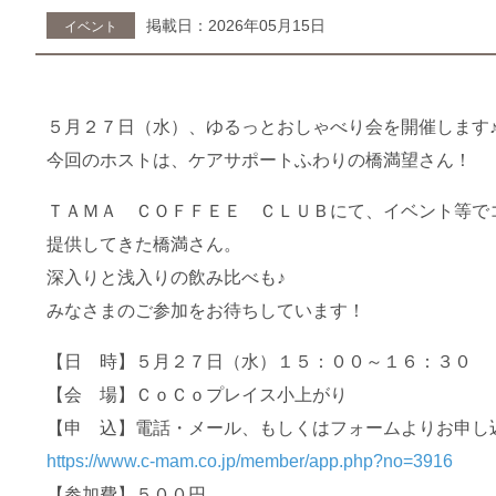
掲載日：2026年05月15日
イベント
５月２７日（水）、ゆるっとおしゃべり会を開催します
今回のホストは、ケアサポートふわりの橋満望さん！
ＴＡＭＡ ＣＯＦＦＥＥ ＣＬＵＢにて、イベント等で
提供してきた橋満さん。
深入りと浅入りの飲み比べも♪
みなさまのご参加をお待ちしています！
【日 時】５月２７日（水）１５：００～１６：３０
【会 場】ＣｏＣｏプレイス小上がり
【申 込】電話・メール、もしくはフォームよりお申し
https://www.c-mam.co.jp/member/app.php?no=3916
【参加費】５００円