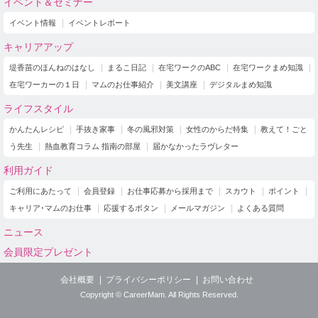
イベント＆セミナー
イベント情報
イベントレポート
キャリアアップ
堤香苗のほんねのはなし
まるこ日記
在宅ワークのABC
在宅ワークまめ知識
在宅ワーカーの１日
マムのお仕事紹介
美文講座
デジタルまめ知識
ライフスタイル
かんたんレシピ
手抜き家事
冬の風邪対策
女性のからだ特集
教えて！ごと
う先生
熱血教育コラム 指南の部屋
届かなかったラヴレター
利用ガイド
ご利用にあたって
会員登録
お仕事応募から採用まで
スカウト
ポイント
キャリア･マムのお仕事
応援するボタン
メールマガジン
よくある質問
ニュース
会員限定プレゼント
会社概要
プライバシーポリシー
お問い合わせ
Copyright © CareerMam. All Rights Reserved.