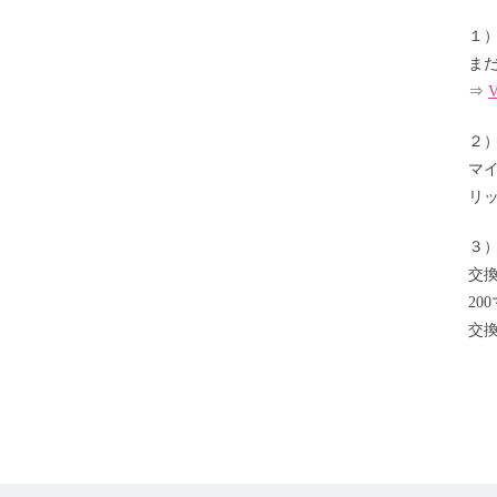
１
ま
⇒
２
マ
リ
３
交
20
交