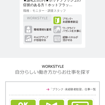
★謝礼1.5万円★ホットフラッシュの
【ハンド
症状のある方！ホットフラッ…
真・動画
職種：モニター・調査スタッフ
職種：事務
「ブランク･未経験者歓迎」仕事一覧