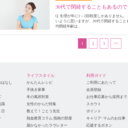
30代で閉経することもあるの
Q. 生理が年に1～2回程度しかありません
いように思いますが、30代で閉経することもあ
均閉経年齢は...
1
2
3
>>
ライフスタイル
利用ガイド
のはなし
かんたんレシピ
ご利用にあたって
手抜き家事
会員登録
C
冬の風邪対策
お仕事応募から採用まで
知識
女性のからだ特集
スカウト
１日
教えて！ごとう先生
ポイント
介
熱血教育コラム 指南の部屋
キャリア･マムのお仕事
届かなかったラヴレター
応援するボタン