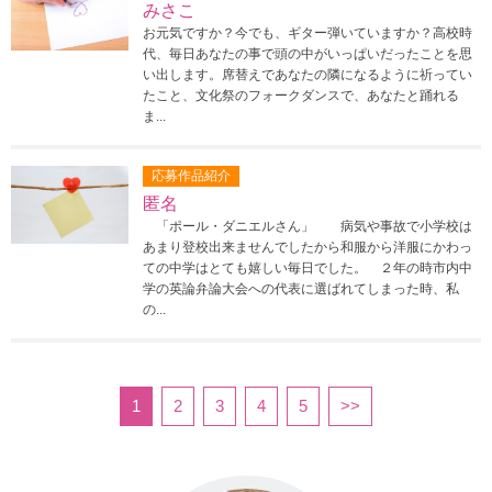
みさこ
お元気ですか？今でも、ギター弾いていますか？高校時
代、毎日あなたの事で頭の中がいっぱいだったことを思
い出します。席替えであなたの隣になるように祈ってい
たこと、文化祭のフォークダンスで、あなたと踊れる
ま...
応募作品紹介
匿名
「ポール・ダニエルさん」 病気や事故で小学校は
あまり登校出来ませんでしたから和服から洋服にかわっ
ての中学はとても嬉しい毎日でした。 ２年の時市内中
学の英論弁論大会への代表に選ばれてしまった時、私
の...
1
2
3
4
5
>>