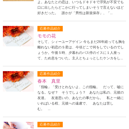
よ。あなたとの恋は、いつもドキドキで浮気が不安でも
口に出したらどこかに行ってしまいそうで言えないほど
好きだった。 誰かが「男性は新規保存」、「...
応募作品紹介
モモの花
そして、シィーユーアゲイン 今もまだ26年経っても胸を
離れない初恋のＳ君は、今頃どこで何をしているのでし
ょうか。午後５時、夕暮れのバス停のイスに１人座っ
て、ため息をついた。主人とちょっとしたケンカをし...
応募作品紹介
春本 真里
「指輪」「受けとれないよ、この指輪。 だって、嘘に
なる。なぜ？ そうでしょう？ あなたは私の、元彼の
友達。 友達思いの、あなたの事だから。 私と一緒に
いればいる程、元彼への遠慮で、 あなたは苦し
む。 ...
応募作品紹介