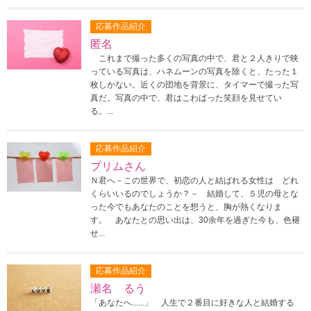
応募作品紹介
匿名
これまで撮った多くの写真の中で、君と２人きりで映
っている写真は、ハネムーンの写真を除くと、たった１
枚しかない。近くの団地を背景に、タイマーで撮った写
真だ。写真の中で、君はこわばった笑顔を見せてい
る。...
応募作品紹介
プリムさん
Ｎ君へ－この世界で、初恋の人と結ばれる女性は どれ
くらいいるのでしょうか？－ 結婚して、５児の母とな
った今でもあなたのことを想うと、胸が熱くなりま
す。 あなたとの思い出は、30余年を過ぎた今も、色褪
せ...
応募作品紹介
瀬名 るう
「あなたへ......」 人生で２番目に好きな人と結婚する