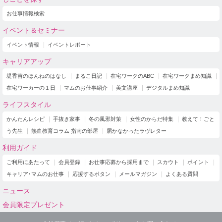
お仕事情報検索
イベント＆セミナー
イベント情報
イベントレポート
キャリアアップ
堤香苗のほんねのはなし
まるこ日記
在宅ワークのABC
在宅ワークまめ知識
在宅ワーカーの１日
マムのお仕事紹介
美文講座
デジタルまめ知識
ライフスタイル
かんたんレシピ
手抜き家事
冬の風邪対策
女性のからだ特集
教えて！ごと
う先生
熱血教育コラム 指南の部屋
届かなかったラヴレター
利用ガイド
ご利用にあたって
会員登録
お仕事応募から採用まで
スカウト
ポイント
キャリア･マムのお仕事
応援するボタン
メールマガジン
よくある質問
ニュース
会員限定プレゼント