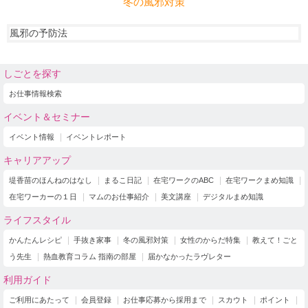
冬の風邪対策
風邪の予防法
しごとを探す
お仕事情報検索
イベント＆セミナー
イベント情報
イベントレポート
キャリアアップ
堤香苗のほんねのはなし
まるこ日記
在宅ワークのABC
在宅ワークまめ知識
在宅ワーカーの１日
マムのお仕事紹介
美文講座
デジタルまめ知識
ライフスタイル
かんたんレシピ
手抜き家事
冬の風邪対策
女性のからだ特集
教えて！ごと
う先生
熱血教育コラム 指南の部屋
届かなかったラヴレター
利用ガイド
ご利用にあたって
会員登録
お仕事応募から採用まで
スカウト
ポイント