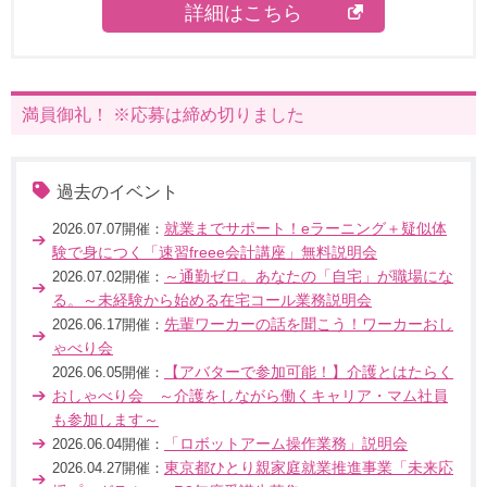
詳細はこちら
満員御礼！ ※応募は締め切りました
過去のイベント
就業までサポート！eラーニング＋疑似体
2026.07.07開催：
験で身につく「速習freee会計講座」無料説明会
～通勤ゼロ。あなたの「自宅」が職場にな
2026.07.02開催：
る。～未経験から始める在宅コール業務説明会
先輩ワーカーの話を聞こう！ワーカーおし
2026.06.17開催：
ゃべり会
【アバターで参加可能！】介護とはたらく
2026.06.05開催：
おしゃべり会 ～介護をしながら働くキャリア・マム社員
も参加します～
「ロボットアーム操作業務」説明会
2026.06.04開催：
東京都ひとり親家庭就業推進事業「未来応
2026.04.27開催：