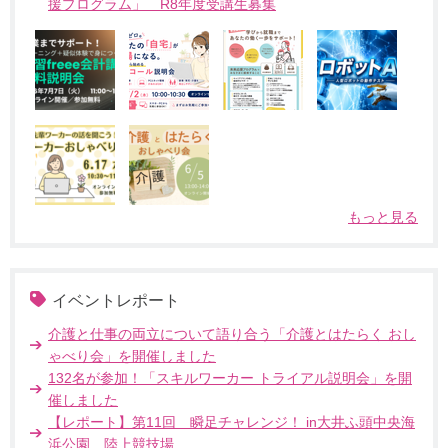
援プログラム」 R8年度受講生募集
もっと見る
イベントレポート
介護と仕事の両立について語り合う「介護とはたらく おし
ゃべり会」を開催しました
132名が参加！「スキルワーカー トライアル説明会」を開
催しました
【レポート】第11回 瞬足チャレンジ！ in大井ふ頭中央海
浜公園 陸上競技場