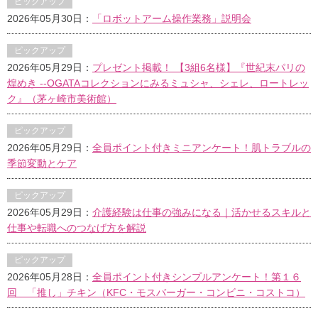
ピックアップ
2026年05月30日：
「ロボットアーム操作業務」説明会
ピックアップ
2026年05月29日：
プレゼント掲載！ 【3組6名様】『世紀末パリの
煌めき --OGATAコレクションにみるミュシャ、シェレ、ロートレッ
ク』（茅ヶ崎市美術館）
ピックアップ
2026年05月29日：
全員ポイント付きミニアンケート！肌トラブルの
季節変動とケア
ピックアップ
2026年05月29日：
介護経験は仕事の強みになる｜活かせるスキルと
仕事や転職へのつなげ方を解説
ピックアップ
2026年05月28日：
全員ポイント付きシンプルアンケート！第１６
回 「推し」チキン（KFC・モスバーガー・コンビニ・コストコ）