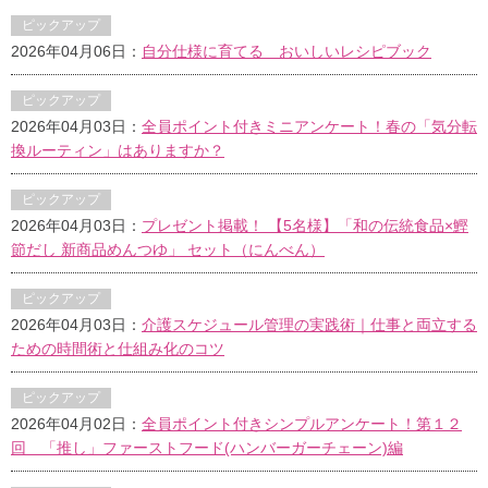
ピックアップ
2026年04月06日：
自分仕様に育てる おいしいレシピブック
ピックアップ
2026年04月03日：
全員ポイント付きミニアンケート！春の「気分転
換ルーティン」はありますか？
ピックアップ
2026年04月03日：
プレゼント掲載！ 【5名様】「和の伝統食品×鰹
節だし 新商品めんつゆ」 セット（にんべん）
ピックアップ
2026年04月03日：
介護スケジュール管理の実践術｜仕事と両立する
ための時間術と仕組み化のコツ
ピックアップ
2026年04月02日：
全員ポイント付きシンプルアンケート！第１２
回 「推し」ファーストフード(ハンバーガーチェーン)編