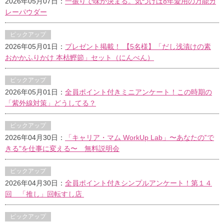
2026年05月07日：
一振りで味が決まる。気づけば8年愛用の万能カ
レーパウダー
ピックアップ
2026年05月01日：
プレゼント掲載！ 【5名様】「だし浅漬けの素
おかかふりかけ 本枯鰹節」セット（にんべん）
ピックアップ
2026年05月01日：
全員ポイント付きミニアンケート！この時期の
「紫外線対策」どうしてる？
ピックアップ
2026年04月30日：
「キャリア・マム WorkUp Lab」〜あなたの‟で
きる"を仕事に変える〜 無料説明会
ピックアップ
2026年04月30日：
全員ポイント付きシンプルアンケート！第１４
回 「推し」回転すし店
ピックアップ