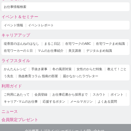
お仕事情報検索
イベント＆セミナー
イベント情報
イベントレポート
キャリアアップ
堤香苗のほんねのはなし
まるこ日記
在宅ワークのABC
在宅ワークまめ知識
在宅ワーカーの１日
マムのお仕事紹介
美文講座
デジタルまめ知識
ライフスタイル
かんたんレシピ
手抜き家事
冬の風邪対策
女性のからだ特集
教えて！ごと
う先生
熱血教育コラム 指南の部屋
届かなかったラヴレター
利用ガイド
ご利用にあたって
会員登録
お仕事応募から採用まで
スカウト
ポイント
キャリア･マムのお仕事
応援するボタン
メールマガジン
よくある質問
ニュース
会員限定プレゼント
会社概要
プライバシーポリシー
お問い合わせ