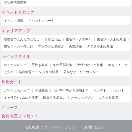
お仕事情報検索
イベント＆セミナー
イベント情報
イベントレポート
キャリアアップ
堤香苗のほんねのはなし
まるこ日記
在宅ワークのABC
在宅ワークまめ知識
在宅ワーカーの１日
マムのお仕事紹介
美文講座
デジタルまめ知識
ライフスタイル
かんたんレシピ
手抜き家事
冬の風邪対策
女性のからだ特集
教えて！ごと
う先生
熱血教育コラム 指南の部屋
届かなかったラヴレター
利用ガイド
ご利用にあたって
会員登録
お仕事応募から採用まで
スカウト
ポイント
キャリア･マムのお仕事
応援するボタン
メールマガジン
よくある質問
ニュース
会員限定プレゼント
会社概要
プライバシーポリシー
お問い合わせ