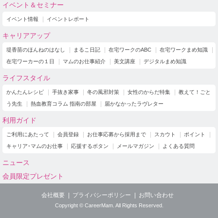
イベント＆セミナー
イベント情報
イベントレポート
キャリアアップ
堤香苗のほんねのはなし
まるこ日記
在宅ワークのABC
在宅ワークまめ知識
在宅ワーカーの１日
マムのお仕事紹介
美文講座
デジタルまめ知識
ライフスタイル
かんたんレシピ
手抜き家事
冬の風邪対策
女性のからだ特集
教えて！ごと
う先生
熱血教育コラム 指南の部屋
届かなかったラヴレター
利用ガイド
ご利用にあたって
会員登録
お仕事応募から採用まで
スカウト
ポイント
キャリア･マムのお仕事
応援するボタン
メールマガジン
よくある質問
ニュース
会員限定プレゼント
会社概要
プライバシーポリシー
お問い合わせ
Copyright © CareerMam. All Rights Reserved.