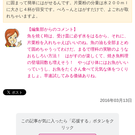
に固まって簡単にはがせるんです。片栗粉の分量は水２００ｍｌ
に大さじ４杯が目安です。べろ～んとはがすだけで、よごれが取
れちゃいますよ。
【編集部からのコメント】
魚を焼く時は、受け皿に必ず水をはるから、それに、
片栗粉を入れちゃえばいいのね。魚の油も全部まとめ
て固めちゃうってわけだ。まるで理科の実験のような
おもしろい方法！ はがすのが楽しくて、焼き魚料理
の登場回数も増えそう！ やっぱり体にはお魚がいい
っていうし、お魚をたくさん食べて元気な体をつくり
ましょ。早速試してみる価値ありね。
2016年03月13日
この記事が気に入ったら「応援する」ボタンをク
リック