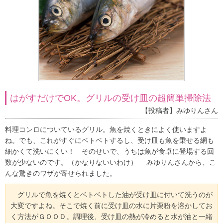
はがすだけでOK。グリルの受け皿の超簡単掃除法
【投稿者】みゆりんさん
料理コンロについているグリル。魚を焼くときによく使いますよ
ね。でも、これがすぐにベトベトするし、受け皿も魚を乗せる網も
細かくて洗いにくい！ そのせいで、うちは魚が食卓に登場する回
数が少ないのです。（かなりないいわけ） みゆりんさんから、こ
んな驚きのワザが寄せられました。
グリルで魚を焼くとベトベトした油が受け皿に付いて洗うのが
大変ですよね。そこで焼く前に受け皿の水に片栗粉を溶かしてお
く方法がＧＯＯＤ。調理後、受け皿の熱が冷めると水が油と一緒