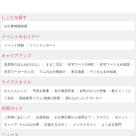
しごとを探す
お仕事情報検索
イベント＆セミナー
イベント情報
イベントレポート
キャリアアップ
堤香苗のほんねのはなし
まるこ日記
在宅ワークのABC
在宅ワークまめ知識
在宅ワーカーの１日
マムのお仕事紹介
美文講座
デジタルまめ知識
ライフスタイル
かんたんレシピ
手抜き家事
冬の風邪対策
女性のからだ特集
教えて！ごと
う先生
熱血教育コラム 指南の部屋
届かなかったラヴレター
利用ガイド
ご利用にあたって
会員登録
お仕事応募から採用まで
スカウト
ポイント
キャリア･マムのお仕事
応援するボタン
メールマガジン
よくある質問
ニュース