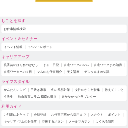
しごとを探す
お仕事情報検索
イベント＆セミナー
イベント情報
イベントレポート
キャリアアップ
堤香苗のほんねのはなし
まるこ日記
在宅ワークのABC
在宅ワークまめ知識
在宅ワーカーの１日
マムのお仕事紹介
美文講座
デジタルまめ知識
ライフスタイル
かんたんレシピ
手抜き家事
冬の風邪対策
女性のからだ特集
教えて！ごと
う先生
熱血教育コラム 指南の部屋
届かなかったラヴレター
利用ガイド
ご利用にあたって
会員登録
お仕事応募から採用まで
スカウト
ポイント
キャリア･マムのお仕事
応援するボタン
メールマガジン
よくある質問