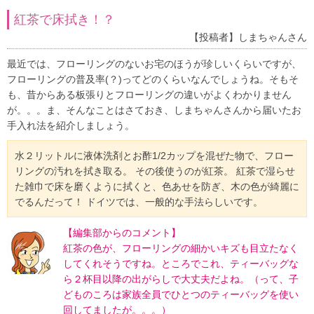
紅茶で床拭き！？
【投稿者】しまちゃんさん
最近では、フローリングのないお宅のほうが珍しいくらいですが、
フローリングの普及率(？)ってどのくらいなんでしょうね。そもそ
も、昔からある板張りとフローリングの違いがよくわかりません
が。。。ま、そんなことはさておき、しまちゃんさんから届いたお
手入れ法を紹介しましょう。
水２リットルに液体洗剤とお酢1/2カップを混ぜた物で、フロー
リングの汚れを拭き取る。 その後使うのが紅茶。 紅茶で湿らせ
た雑巾で床を磨くように拭くと、色あせを防ぎ、木の色が綺麗に
でるんだって！ ドイツでは、一般的な手法らしいです。
【編集部からのコメント】
紅茶の色が、フローリングの細かいキズも目立たなく
してくれそうですね。ところでこれ、ティーバッグな
ら２杯目以降の出がらしで大丈夫だよね。（って、子
どものころは家族全員でひとつのティーバッグを使い
回してましたが。。。）