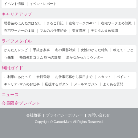
イベント情報
イベントレポート
キャリアアップ
堤香苗のほんねのはなし
まるこ日記
在宅ワークのABC
在宅ワークまめ知識
在宅ワーカーの１日
マムのお仕事紹介
美文講座
デジタルまめ知識
ライフスタイル
かんたんレシピ
手抜き家事
冬の風邪対策
女性のからだ特集
教えて！ごと
う先生
熱血教育コラム 指南の部屋
届かなかったラヴレター
利用ガイド
ご利用にあたって
会員登録
お仕事応募から採用まで
スカウト
ポイント
キャリア･マムのお仕事
応援するボタン
メールマガジン
よくある質問
ニュース
会員限定プレゼント
会社概要
プライバシーポリシー
お問い合わせ
Copyright © CareerMam. All Rights Reserved.