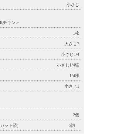
小さじ
風チキン＞
1枚
大さじ2
小さじ1/4
小さじ1/4強
1/4株
小さじ1
2個
カット済)
6切