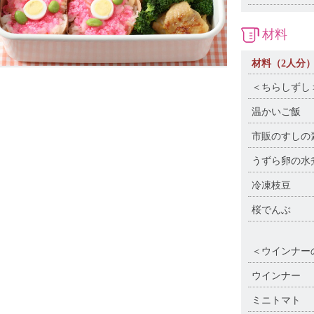
材料
材料（2人分
＜ちらしずし
温かいご飯
市販のすし
うずら卵の水
冷凍枝豆
桜でんぶ
＜ウインナー
ウインナー
ミニトマト