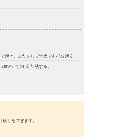
で焼き、ふたをして弱火で4～5分焼く。
00W）で約1分加熱する。
汁移りを防ぎます。