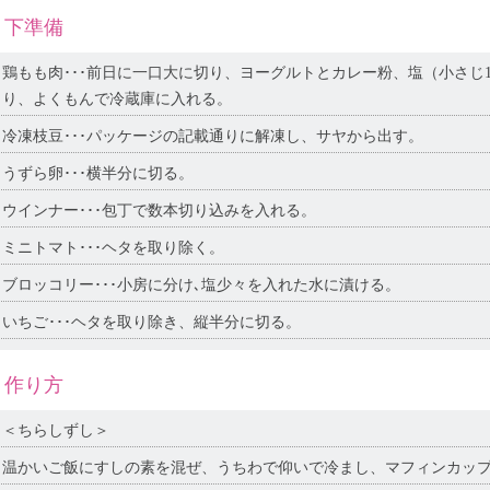
下準備
鶏もも肉･･･前日に一口大に切り、ヨーグルトとカレー粉、塩（小さじ
り、よくもんで冷蔵庫に入れる。
冷凍枝豆･･･パッケージの記載通りに解凍し、サヤから出す。
うずら卵･･･横半分に切る。
ウインナー･･･包丁で数本切り込みを入れる。
ミニトマト･･･ヘタを取り除く。
ブロッコリー･･･小房に分け､塩少々を入れた水に漬ける。
いちご･･･ヘタを取り除き、縦半分に切る。
作り方
＜ちらしずし＞
温かいご飯にすしの素を混ぜ、うちわで仰いで冷まし、マフィンカッ