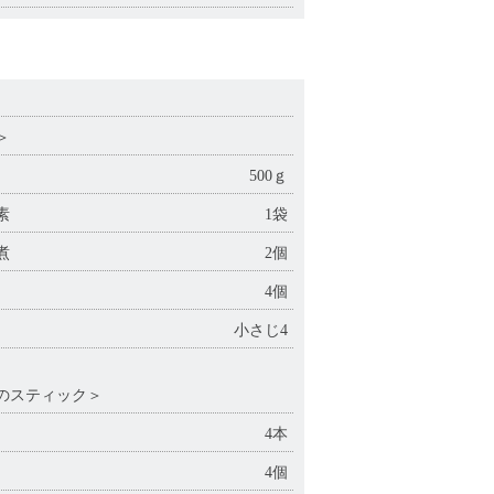
）
＞
500ｇ
の素
1袋
煮
2個
4個
小さじ4
のスティック＞
4本
4個