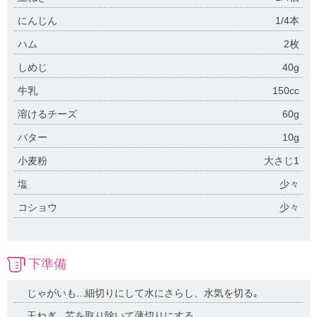
にんじん
1/4本
ハム
2枚
しめじ
40g
牛乳
150cc
溶けるチーズ
60g
バター
10g
小麦粉
大さじ1
塩
少々
コショウ
少々
下準備
じゃがいも...細切りにして水にさらし、水気を切る｡
玉ねぎ...芯を取り除いて薄切りにする｡