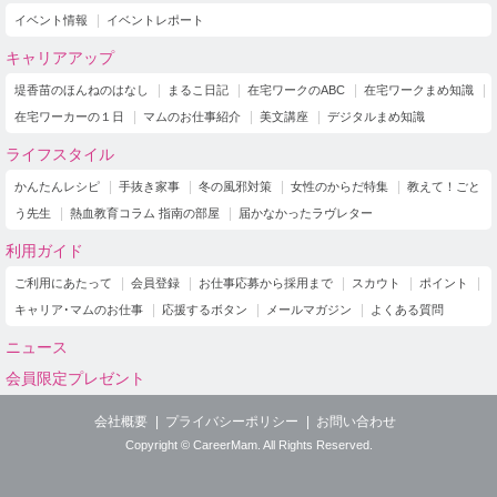
イベント情報
イベントレポート
キャリアアップ
堤香苗のほんねのはなし
まるこ日記
在宅ワークのABC
在宅ワークまめ知識
在宅ワーカーの１日
マムのお仕事紹介
美文講座
デジタルまめ知識
ライフスタイル
かんたんレシピ
手抜き家事
冬の風邪対策
女性のからだ特集
教えて！ごと
う先生
熱血教育コラム 指南の部屋
届かなかったラヴレター
利用ガイド
ご利用にあたって
会員登録
お仕事応募から採用まで
スカウト
ポイント
キャリア･マムのお仕事
応援するボタン
メールマガジン
よくある質問
ニュース
会員限定プレゼント
会社概要
プライバシーポリシー
お問い合わせ
Copyright © CareerMam. All Rights Reserved.