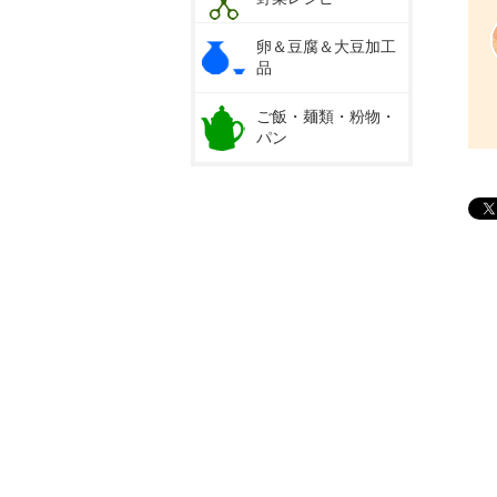
卵＆豆腐＆大豆加工
品
ご飯・麺類・粉物・
パン