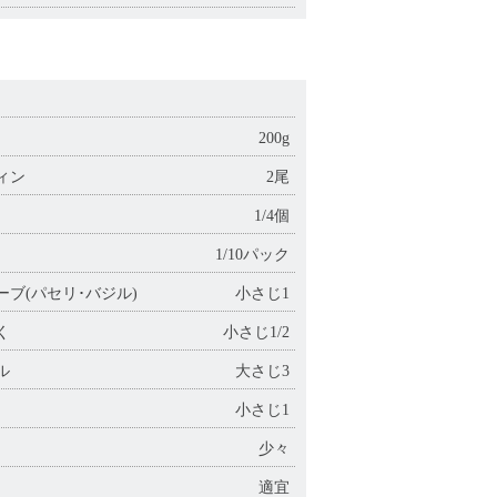
）
200g
ーディン
2尾
1/4個
1/10パック
ブ(パセリ･バジル)
小さじ1
く
小さじ1/2
オイル
大さじ3
小さじ1
少々
適宜