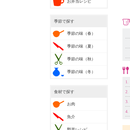
お弁当レシピ
季節で探す
季節の味（春）
季節の味（夏）
季節の味（秋）
季節の味（冬）
1.
食材で探す
2.
3.
お肉
4.
魚介
野菜レシピ