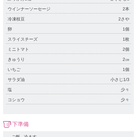
ウインナーソーセージ
2本
冷凍枝豆
2さや
卵
1個
スライスチーズ
1枚
ミニトマト
2個
きゅうり
2㎝
いちご
1個
サラダ油
小さじ1/3
塩
少々
コショウ
少々
下準備
ご飯...冷ます。