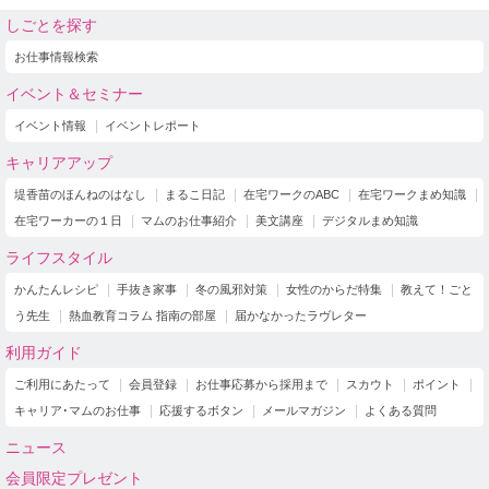
しごとを探す
お仕事情報検索
イベント＆セミナー
イベント情報
イベントレポート
キャリアアップ
堤香苗のほんねのはなし
まるこ日記
在宅ワークのABC
在宅ワークまめ知識
在宅ワーカーの１日
マムのお仕事紹介
美文講座
デジタルまめ知識
ライフスタイル
かんたんレシピ
手抜き家事
冬の風邪対策
女性のからだ特集
教えて！ごと
う先生
熱血教育コラム 指南の部屋
届かなかったラヴレター
利用ガイド
ご利用にあたって
会員登録
お仕事応募から採用まで
スカウト
ポイント
キャリア･マムのお仕事
応援するボタン
メールマガジン
よくある質問
ニュース
会員限定プレゼント