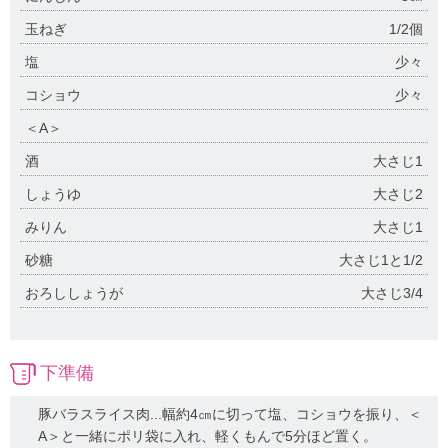
玉ねぎ
1/2個
塩
少々
コショウ
少々
＜A＞
酒
大さじ1
しょうゆ
大さじ2
みりん
大さじ1
砂糖
大さじ1と1/2
おろししょうが
大さじ3/4
下準備
豚バラスライス肉...幅約4㎝に切って塩、コショウを振り、＜
A＞と一緒にポリ袋に入れ、軽くもんで5分ほど置く。