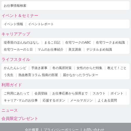
お仕事情報検索
イベント＆セミナー
イベント情報
イベントレポート
キャリアアップ
堤香苗のほんねのはなし
まるこ日記
在宅ワークのABC
在宅ワークまめ知識
在宅ワーカーの１日
マムのお仕事紹介
美文講座
デジタルまめ知識
ライフスタイル
かんたんレシピ
手抜き家事
冬の風邪対策
女性のからだ特集
教えて！ごと
う先生
熱血教育コラム 指南の部屋
届かなかったラヴレター
利用ガイド
ご利用にあたって
会員登録
お仕事応募から採用まで
スカウト
ポイント
キャリア･マムのお仕事
応援するボタン
メールマガジン
よくある質問
ニュース
会員限定プレゼント
会社概要
プライバシーポリシー
お問い合わせ