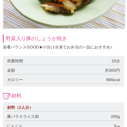
野菜入り豚のしょうが焼き
栄養バランスGOOD★小分け冷凍でお弁当の一品におすすめ♪
所要時間
15分
金額
約300円
カロリー
966kcal
材料
材料（2人分）
豚バラスライス肉
200g
にんじん
3㎝