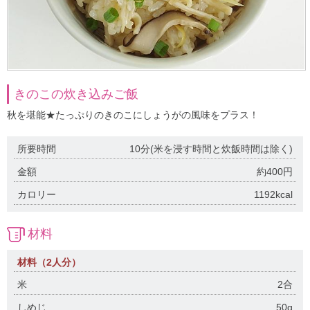
きのこの炊き込みご飯
秋を堪能★たっぷりのきのこにしょうがの風味をプラス！
所要時間
10分(米を浸す時間と炊飯時間は除く)
金額
約400円
カロリー
1192kcal
材料
材料（2人分）
米
2合
しめじ
50g