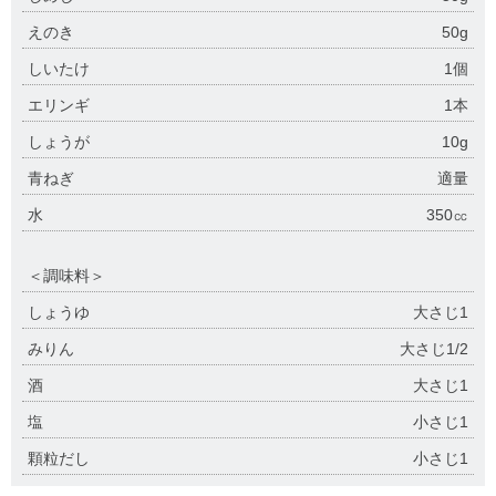
えのき
50g
しいたけ
1個
エリンギ
1本
しょうが
10g
青ねぎ
適量
水
350㏄
＜調味料＞
しょうゆ
大さじ1
みりん
大さじ1/2
酒
大さじ1
塩
小さじ1
顆粒だし
小さじ1