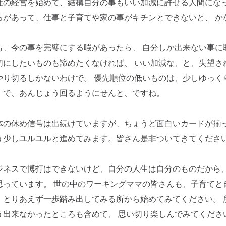
社の経営を始めて、結構自分の事もいい加減に許せる人間になっ
ろがあって、仕事と子育てや家の事がキチンとできないと、 か
も、今の事を完璧にする暇があったら、 自分しか出来ない事に
切にしたいものも諦めたくなければ、 いい加減な、と、失望さ
やり切るしかないわけで。 優先順位の低いものは、少しゆっく
」で、あんじょう回るようにせんと、ですね。
体の休め信号は出続けていますが、ちょうど面白いカードが揃っ
う少しユルユルと進めてみます。皆さん是非ついてきてくださ
ジネスで博打はできないけど、自分の人生は自分のものだから
思っています。 世の中のワーキングママの皆さんも、子育てと
、とりあえず一歩踏み出してみる所から始めてみてください。 
う出来なかったところも含めて、 思い切り楽しんでみてくださ