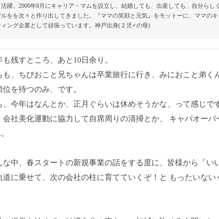
て活躍。2000年8月にキャリア・マムを設立し、結婚しても、出産しても、自分ら
デルをを次々と作り出してきました。『ママの笑顔と元気』をモットーに、ママのキ
ティング企業として頑張っています。神戸出身(２児♂の母)
年も残すところ、あと10日余り。
ちも、ちびおこと兄ちゃんは卒業旅行に行き、みにおこと弟く
順位を待つのみ、です。
も、今年はなんとか、正月ぐらいは休めそうかな、って感じで
、会社美化運動に協力して自席周りの清掃とか、 キャパオーバ
..。
んな中、春スタートの新規事業の話をする度に、皆様から「いい
軌道に乗せて、次の会社の柱に育てていくぞ！と もったいない
。