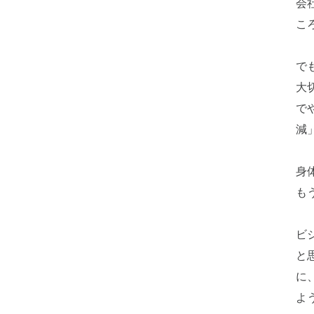
会
こ
で
大
で
減
身
も
ビ
と
に
よ