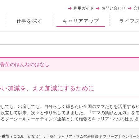
利用ガイド
お問い合わせ
会
仕事を探す
キャリアアップ
ライフ
香苗のほんねのはなし
いい加減を、ええ加減にするために
婚しても、出産しても、自分らしく輝きたい全国のママたちを活用するビジ
を設立して以来、次々と作り出してきました。『ママの笑顔と元気』を
するソーシャルマーケティング企業として頑張るキャリア･マムの社長 
堤 香苗（つつみ かなえ）
：（株）キャリア・マム代表取締役 フリーアナウンサー