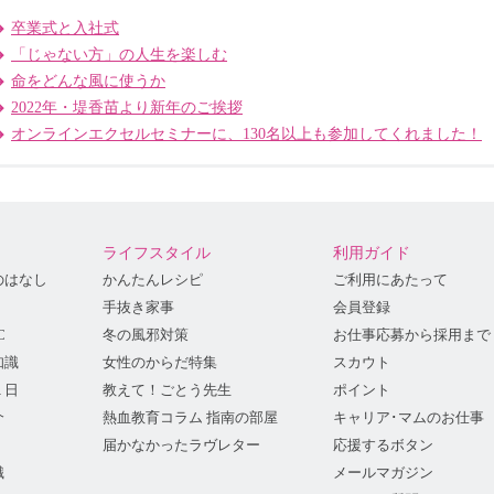
卒業式と入社式
「じゃない方」の人生を楽しむ
命をどんな風に使うか
2022年・堤香苗より新年のご挨拶
オンラインエクセルセミナーに、130名以上も参加してくれました！
ライフスタイル
利用ガイド
のはなし
かんたんレシピ
ご利用にあたって
手抜き家事
会員登録
C
冬の風邪対策
お仕事応募から採用まで
知識
女性のからだ特集
スカウト
１日
教えて！ごとう先生
ポイント
介
熱血教育コラム 指南の部屋
キャリア･マムのお仕事
届かなかったラヴレター
応援するボタン
識
メールマガジン