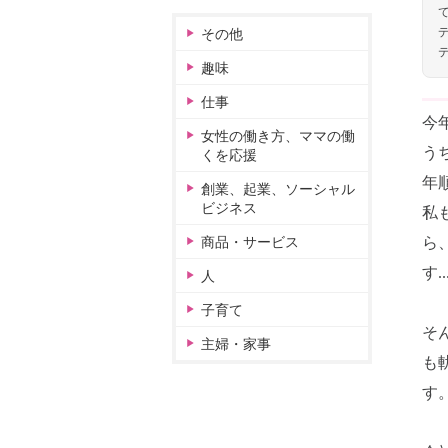
その他
趣味
仕事
今
女性の働き方、ママの働
う
くを応援
年
創業、起業、ソーシャル
ビジネス
私
ら
商品・サービス
す.
人
子育て
そ
主婦・家事
も
す