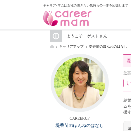
キャリア･マムは女性の働きたい気持ちの一歩を応援します
ようこそ ゲストさん
キャリアアップ
堤香苗のほんねのはなし
堤
仕事
結
ム
援
CAREERUP
堤香苗のほんねのはなし