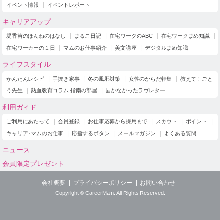
イベント情報
イベントレポート
キャリアアップ
堤香苗のほんねのはなし
まるこ日記
在宅ワークのABC
在宅ワークまめ知識
在宅ワーカーの１日
マムのお仕事紹介
美文講座
デジタルまめ知識
ライフスタイル
かんたんレシピ
手抜き家事
冬の風邪対策
女性のからだ特集
教えて！ごと
う先生
熱血教育コラム 指南の部屋
届かなかったラヴレター
利用ガイド
ご利用にあたって
会員登録
お仕事応募から採用まで
スカウト
ポイント
キャリア･マムのお仕事
応援するボタン
メールマガジン
よくある質問
ニュース
会員限定プレゼント
会社概要
プライバシーポリシー
お問い合わせ
Copyright © CareerMam. All Rights Reserved.