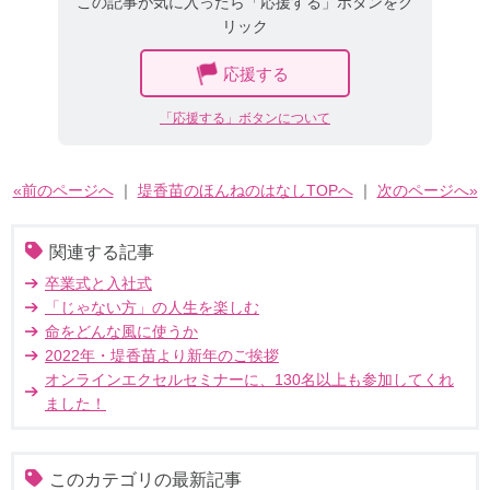
この記事が気に入ったら「応援する」ボタンをク
リック
応援する
「応援する」ボタンについて
«前のページへ
｜
堤香苗のほんねのはなしTOPへ
｜
次のページへ»
関連する記事
卒業式と入社式
「じゃない方」の人生を楽しむ
命をどんな風に使うか
2022年・堤香苗より新年のご挨拶
オンラインエクセルセミナーに、130名以上も参加してくれ
ました！
このカテゴリの最新記事