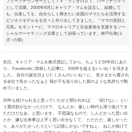
フリーアナウンサーとしてＴＶ・ラジオのＤＪ、パーソナリティ
として活躍。2000年8月にキャリア・マムを設立し、結婚して
も、出産しても、自分らしく輝きたい全国のママたちを活用する
ビジネスモデルをを次々と作り出してきました。『ママの笑顔と
元気』をモットーに、ママのキャリアと社会参加を支援するソー
シャルマーケティング企業として頑張っています。神戸出身(２
児♂の母)
先日、キャリア・マムを株式登記してから、ちょうど20年目にあた
り、 Facebookに投稿した記事に、500件を超えるいいね！を頂きま
した。 自分の誕生日よりたくさんのいいね！に、 皆さまから愛され
る会社で良かったなぁと 我が子を送り出した親のような気持ちで眺
めていました。
20年も続けられると思っていたかと聞かれれば、 「続けない」とい
う選択肢がなかっただけで、 なんとか、厳しい時代も潜り抜けてき
ただけだなあ、と思います。 不思議なもので、しんどかった思い出
とか、嫌な出来事は上手く思い出せなくて、 ただただ、嬉しかった
り、ありがたかったりという記憶しかないですねぇ。 ねじが抜けて