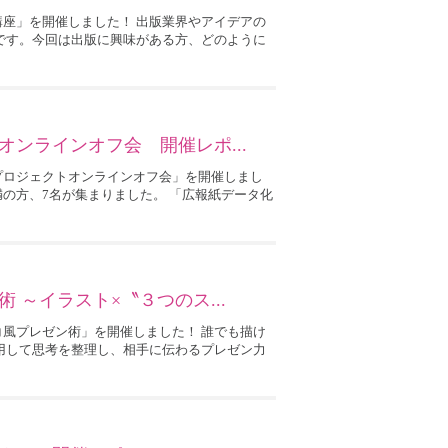
成講座」を開催しました！ 出版業界やアイデアの
です。今回は出版に興味がある方、どのように
ンラインオフ会 開催レポ...
化プロジェクトオンラインオフ会」を開催しまし
満の方、7名が集まりました。 「広報紙データ化
 ～イラスト×〝３つのス...
レコ風プレゼン術」を開催しました！ 誰でも描け
用して思考を整理し、相手に伝わるプレゼン力