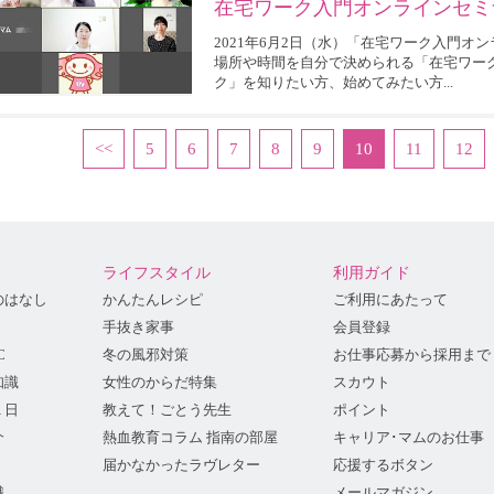
在宅ワーク入門オンラインセミ
2021年6月2日（水）「在宅ワーク入門オ
場所や時間を自分で決められる「在宅ワー
ク」を知りたい方、始めてみたい方...
<<
5
6
7
8
9
10
11
12
ライフスタイル
利用ガイド
のはなし
かんたんレシピ
ご利用にあたって
手抜き家事
会員登録
C
冬の風邪対策
お仕事応募から採用まで
知識
女性のからだ特集
スカウト
１日
教えて！ごとう先生
ポイント
介
熱血教育コラム 指南の部屋
キャリア･マムのお仕事
届かなかったラヴレター
応援するボタン
識
メールマガジン