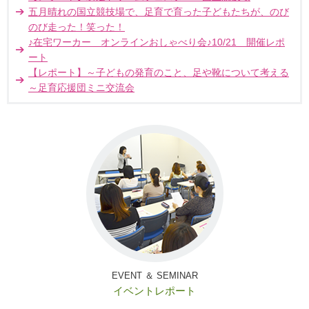
五月晴れの国立競技場で、足育で育った子どもたちが、のび
のび走った！笑った！
♪在宅ワーカー オンラインおしゃべり会♪10/21 開催レポ
ート
【レポート】～子どもの発育のこと、足や靴について考える
～足育応援団ミニ交流会
EVENT ＆ SEMINAR
イベントレポート