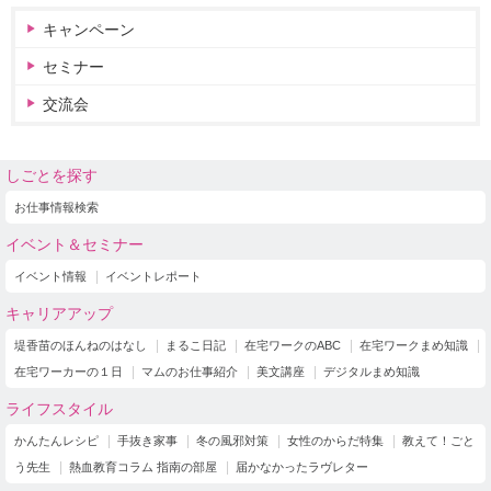
キャンペーン
セミナー
交流会
しごとを探す
お仕事情報検索
イベント＆セミナー
イベント情報
イベントレポート
キャリアアップ
堤香苗のほんねのはなし
まるこ日記
在宅ワークのABC
在宅ワークまめ知識
在宅ワーカーの１日
マムのお仕事紹介
美文講座
デジタルまめ知識
ライフスタイル
かんたんレシピ
手抜き家事
冬の風邪対策
女性のからだ特集
教えて！ごと
う先生
熱血教育コラム 指南の部屋
届かなかったラヴレター