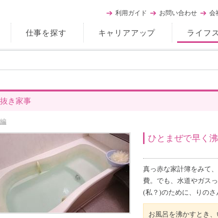
利用ガイド
お問い合わせ
会
仕事を探す
キャリアアップ
ライフ
抜き家事
編
ひとまぜで早く沸
真っ赤な家計簿をみて、
費。でも、水道やガスっ
(私？)のために、りの
お風呂を沸かすとき、