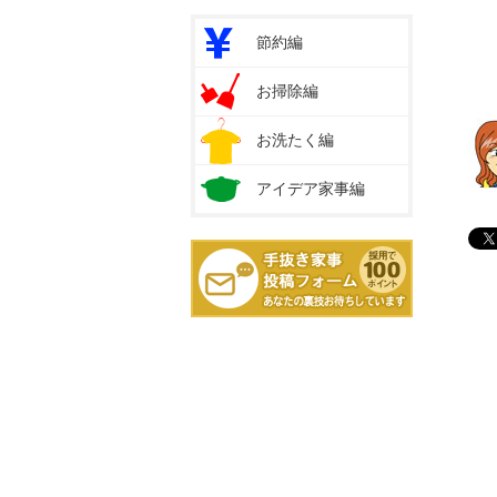
節約編
お掃除編
お洗たく編
アイデア家事編