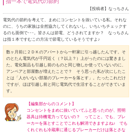
指一本で電気代の節約
【投稿者】なっちさん
電気代の節約を考えて、まめにコンセントを抜いている私。それな
のに、うちの家族は全然協力してくれないし、いちいちチェックす
るのも面倒で･･･。皆さんは節電、どうされてますか？ なっちさん
は指１本ですむこの方法で節電しているそうですよ♪
数ヶ月前に２ＤＫのアパートから一軒家に引っ越したんです。そ
のとたん電気代が千円近く（？以上？）上がったのには驚きまし
た。電化製品も引越し前のものと同じ物しか使っていないのに、
アンペアと部屋数が増えたことで？ そう思った私が次にしたこ
とは「人がいない部屋のブレーカーを落とす」。たったこれだけ
ですが、ほぼ引越し前と同じ電気代で生活することができていま
す。
【編集部からのコメント】
コンセントをまめに抜いていてふと思ったのが、照明
器具は待機電力ってないの？ ってこと。でも、ブレ
ーカーを落とすことでこれも解消できますよね♪ でも
くれぐれも冷蔵庫に通じるブレーカーだけは落とさな