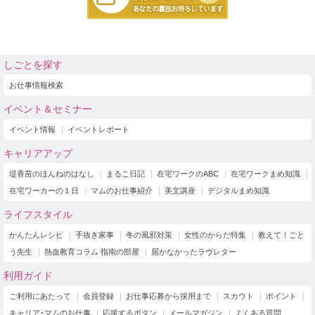
しごとを探す
お仕事情報検索
イベント＆セミナー
イベント情報
イベントレポート
キャリアアップ
堤香苗のほんねのはなし
まるこ日記
在宅ワークのABC
在宅ワークまめ知識
在宅ワーカーの１日
マムのお仕事紹介
美文講座
デジタルまめ知識
ライフスタイル
かんたんレシピ
手抜き家事
冬の風邪対策
女性のからだ特集
教えて！ごと
う先生
熱血教育コラム 指南の部屋
届かなかったラヴレター
利用ガイド
ご利用にあたって
会員登録
お仕事応募から採用まで
スカウト
ポイント
キャリア･マムのお仕事
応援するボタン
メールマガジン
よくある質問